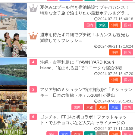
夏休みはプール付き宿泊施設でプチバカンス！
2
特別な女子旅で泊まりたい最新ホテル＆グラン
ピングリスト
2024-07-27 16:40:18
国内
大阪
沖縄
国内
週末を待たず沖縄でプチ旅！ホカンスも観光も
3
満喫してリフレッシュ
2024-06-21 17:16:24
沖縄
国内
4
沖縄・古宇利島に「YAWN YARD Kouri
Island」“泊まれる庭”でユニークな宿泊体験
2024-07-26 15:47:20
沖縄
国内
5
アジア初のミシュラン“宿泊施設版”「ミシュラン
キー」日本の旅館・ホテル108軒が選出
2024-07-05 20:14:31
国内
京都
沖縄
東京
国内
6
ゴンチャ、FF14と初コラボ！ファットキャッ
ト・でぶチョコボなど人気キャライメージのド
リンク3種
2024-07-17 11:18:58
国内
東京
京都
大阪
福岡
沖縄
国内