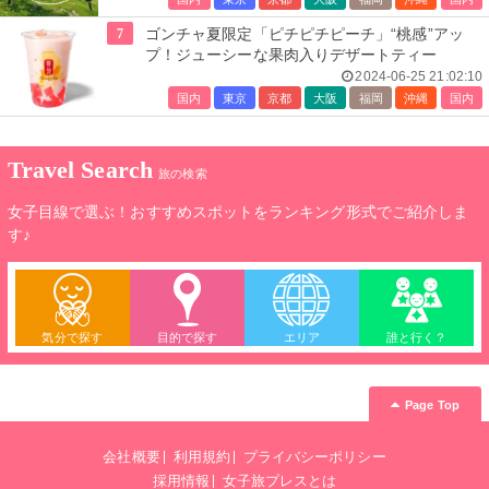
7
ゴンチャ夏限定「ピチピチピーチ」“桃感”アッ
プ！ジューシーな果肉入りデザートティー
2024-06-25 21:02:10
国内
東京
京都
大阪
福岡
沖縄
国内
Travel Search
旅の検索
女子目線で選ぶ！おすすめスポットをランキング形式でご紹介しま
す♪
気分で探す
目的で探す
エリア
誰と行く？
Page Top
会社概要
利用規約
プライバシーポリシー
採用情報
女子旅プレスとは