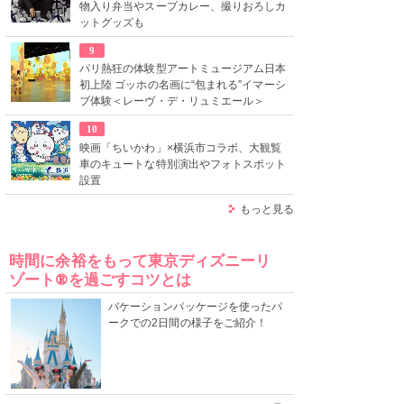
物入り弁当やスープカレー、撮りおろしカ
ットグッズも
9
パリ熱狂の体験型アートミュージアム日本
初上陸 ゴッホの名画に“包まれる”イマーシ
ブ体験＜レーヴ・デ・リュミエール＞
10
映画「ちいかわ」×横浜市コラボ、大観覧
車のキュートな特別演出やフォトスポット
設置
もっと見る
時間に余裕をもって東京ディズニーリ
ゾート®を過ごすコツとは
バケーションパッケージを使ったパ
ークでの2日間の様子をご紹介！