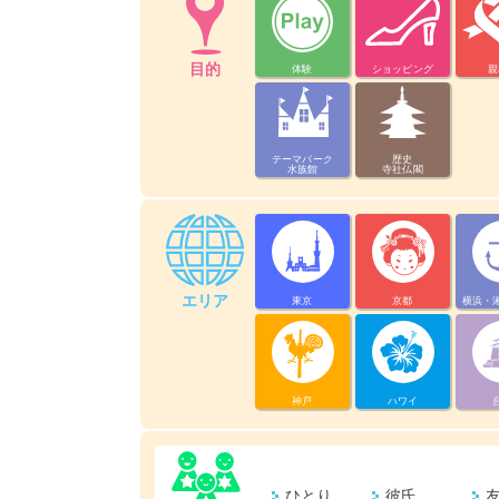
目的
体験
ショッピング
親
テーマパーク
歴史
水族館
寺社仏閣
エリア
東京
京都
横浜・
神戸
ハワイ
ひとり
彼氏