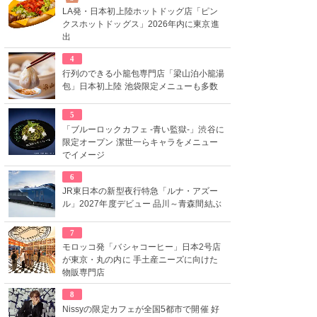
LA発・日本初上陸ホットドッグ店「ピン
クスホットドッグス」2026年内に東京進
出
4
行列のできる小籠包専門店「梁山泊小籠湯
包」日本初上陸 池袋限定メニューも多数
5
「ブルーロックカフェ -青い監獄-」渋谷に
限定オープン 潔世一らキャラをメニュー
でイメージ
6
JR東日本の新型夜行特急「ルナ・アズー
ル」2027年度デビュー 品川～青森間結ぶ
7
モロッコ発「バシャコーヒー」日本2号店
が東京・丸の内に 手土産ニーズに向けた
物販専門店
8
Nissyの限定カフェが全国5都市で開催 好