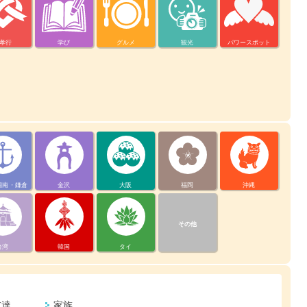
孝行
学び
グルメ
観光
パワースポット
湘南・鎌倉
金沢
大阪
福岡
沖縄
その他
台湾
韓国
タイ
友達
家族