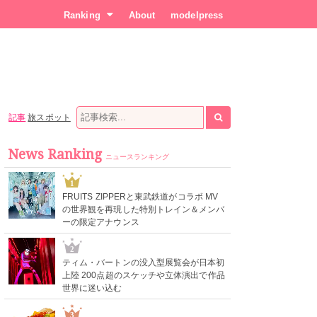
Ranking
About
modelpress
記事
旅スポット
News Ranking
ニュースランキング
1
FRUITS ZIPPERと東武鉄道がコラボ MV
の世界観を再現した特別トレイン＆メンバ
ーの限定アナウンス
2
ティム・バートンの没入型展覧会が日本初
上陸 200点超のスケッチや立体演出で作品
世界に迷い込む
3