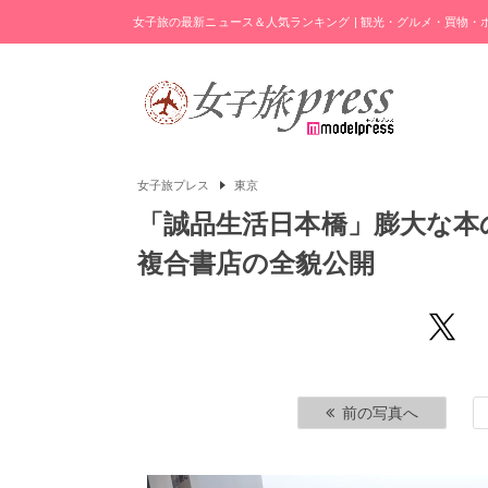
女子旅の最新ニュース＆人気ランキング | 観光・グルメ・買物
女子旅プレス
東京
「誠品生活日本橋」膨大な本
複合書店の全貌公開
前の写真へ