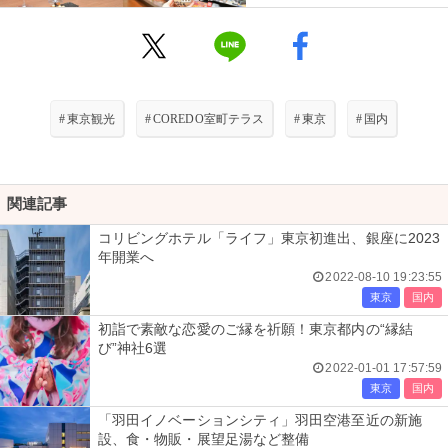
#
東京観光
#
COREDO室町テラス
#
東京
#
国内
関連記事
コリビングホテル「ライフ」東京初進出、銀座に2023
年開業へ
2022-08-10 19:23:55
東京
国内
初詣で素敵な恋愛のご縁を祈願！東京都内の“縁結
び”神社6選
2022-01-01 17:57:59
東京
国内
「羽田イノベーションシティ」羽田空港至近の新施
設、食・物販・展望足湯など整備