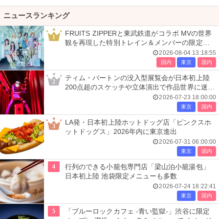
ニュースランキング
FRUITS ZIPPERと東武鉄道がコラボ MVの世界
1
観を再現した特別トレイン＆メンバーの限定ア
ナウンス
2026-08-04 13:18:55
国内
東京
国内
ティム・バートンの没入型展覧会が日本初上陸
2
200点超のスケッチや立体演出で作品世界に迷い
込む
2026-07-23 18:00:00
東京
国内
LA発・日本初上陸ホットドッグ店「ピンクスホ
3
ットドッグス」2026年内に東京進出
2026-07-31 06:00:00
東京
国内
4
行列のできる小籠包専門店「梁山泊小籠湯包」
日本初上陸 池袋限定メニューも多数
2026-07-24 18:22:41
東京
国内
5
「ブルーロックカフェ -青い監獄-」渋谷に限定