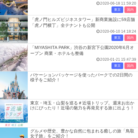
2020-06-18 11:59:20
東京
国内
「虎ノ門ヒルズビジネスタワー」新商業施設に59店舗
「虎ノ門横丁」全テナントも公開
2020-06-10 14:18:24
東京
国内
「MIYASHITA PARK」渋谷の新宮下公園2020年6月オ
ープン 商業・ホテルも整備
2020-01-21 15:47:39
東京
国内
バケーションパッケージを使ったパークでの2日間の
様子をご紹介！
東京・埼玉・山梨を巡る＃近場トリップ。週末お出か
けにぴったり！近場の魅力を再発見する旅に出よう！
グルメや歴史、豊かな自然に包まれる癒しの旅「鳥取
女子旅」をご紹介！