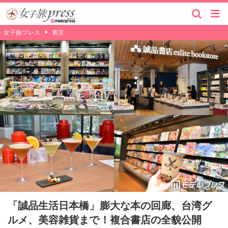
女子旅プレス
東京
「誠品生活日本橋」膨大な本の回廊、台湾グ
ルメ、美容雑貨まで！複合書店の全貌公開