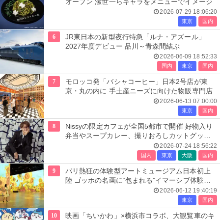
オープン 潔世一らキャラをメニューでイメージ
2026-07-29 18:06:20
東京
国内
6
JR東日本の新型夜行特急「ルナ・アズール」
2027年度デビュー 品川～青森間結ぶ
2026-06-09 18:52:33
国内
東京
国内
7
モロッコ発「バシャコーヒー」日本2号店が東
京・丸の内に 手土産ニーズに向けた物販専門店
2026-06-13 07:00:00
東京
国内
8
Nissyの限定カフェが全国5都市で開催 好物入り
弁当やスープカレー、撮りおろしカットグッズ
も
2026-07-24 18:56:22
国内
東京
大阪
国内
9
パリ熱狂の体験型アートミュージアム日本初上
陸 ゴッホの名画に“包まれる”イマーシブ体験＜
レーヴ・デ・リュミエール＞
2026-06-12 19:40:19
東京
国内
10
映画「ちいかわ」×横浜市コラボ、大観覧車のキ