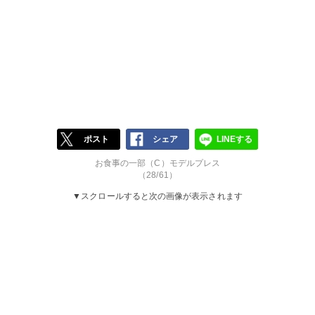
ポスト
シェア
LINEする
お食事の一部（C）モデルプレス
（28/61）
▼スクロールすると次の画像が表示されます