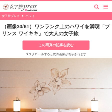
女子旅プレス
ハワイ
（画像30/61）ワンランク上のハワイを満喫「プ
リンス ワイキキ」で大人の女子旅
この写真の記事を読む
▼スクロールすると次の画像が表示されます