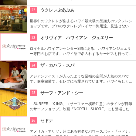
アンキルト作りのハワイカルチャーのレッスンも好評です。ハ
ワイアンキルトの巨匠が作ったキルト型も買うことができま
22
ウクレレぷあぷあ
す。
世界中のウクレレが集まるハワイ最大級の品揃えのウクレレシ
ョップです。プロのウクレレプレイヤー御用達。見逃せないの
は毎日、無料のレッスンを行っていること。1曲弾けるように
なるまで教えてくれるなんて、かなり太っ腹じゃないですか。
23
オリヴィア ハワイアン ジュエリー
ロイヤルハワイアンセンター3階にある、ハワイアンジュエリ
ー専門のお店です。ハワイ語で名入れするサービスも行ってい
ます。ハワイ旅行の記念に、大切なお土産に、本場ハワイのお
店でオリジナルジュエリーを作ってみませんか？
24
ザ・カハラ・スパ
アジアンテイストが入ったような至福の空間が人気のスパで
す。個室完備で、セレブにも愛されています。ハワイらしくロ
ミロミのコースも定番です。エステ後はお土産でオリジナルコ
スメを買えば、おうちでも極上なエステ気分が味わえますね。
25
サーフ・アンド・シー
「SURFER X-ING」（サーファー横断注意）のサインが目印
のサーフショップ。映画『NORTH SHORE』にも登場した
1921年築の伝統ある建物で営業しています。日本語が話せる日
本人スタッフもいるから、日本語で安心してお買い物ができま
26
セドナ
すよ。
アメリカ・アリゾナ州にある有名なパワースポット『セドナ』