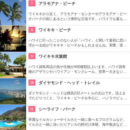
気軽に寄れるのではないでしょうか。
7
アラモアナ・ビーチ
ワイキキから近く、アラモアナ・センターやアラモアナ・ビー
チパークの前にあるという便利な立地です。ハワイでも最も美
しいサンセットが見られると評判です。地元の方も多く、休日
はバーベキューやピクニックをしている人も見られます。
8
ワイキキ・ビーチ
ハワイに行ったことのない人が「ハワイ」と聞いて最初に思い
浮かべる絵がワキキキ・ビーチかもしれませんね。実際、世界
中から観光客が集まる有名な場所です。背景にはダイヤモン
ド・ヘッドが広がるビーチを散策し、「ハワイに来た！」を実
9
ワイキキ水族館
感したいものですね。
ハワイ諸島周辺の魚や生物が400種類以上います。ハワイ固有
種のアザラシやハワイアン・モンクレール、世界一大きなシャ
コ貝など、ここならではの生物も。ダイバーが見た海の世界を
再現したという、バーチャル体験型の水槽も人気です。
10
ダイヤモンド・ヘッド・トレイル
ダイヤモンド・ヘッドは標高232メートルの火山です。頂上ま
でたどりつくと、ワイキキ・ビーチを中心に、パノラマビュー
が広がります。舗装された道ですが、急な階段やゴツゴツした
道もあるので、スニーカーの準備を。
11
シーライフ・パーク
華麗なイルカショーやイルカと一緒に遊べるプログラムなど、
イルカと一緒に泳いだりアシカの餌付け体験、海中散歩など、
家族で遊べるアトラクションがいっぱい。おみやげにイルカの