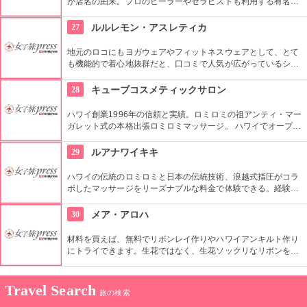
が店名の由来。プロのヒーラーやセラピストも利用する有名店
です。プロ仕様のアイテムだけではなく、パワーストーンやブ
レスレット、オイルなど、日常的に使えるものもたくさんあり
27
ルルレモン・アスレティカ
ます。
地元のロコにもヨガウェアやフィットネスウェアとして、とて
も機能的で着心地抜群だと、口コミで人気が広がっているショ
ップです。ヨガの経験がない人には、日曜日に開催されるヨガ
体験教室がお勧め。体験でヨガにはまってしまった人は、すぐ
28
キューブコスメティックサロン
に揃えたくなるものばかり♪
ハワイ創業1996年の信頼と実績。ロミロミの祖アンティ・マー
ガレット式の本格出張ロミロミマッサージ。 ハワイでオープン
して28年(2024年現在)になり、リピーターも多いのだとか。 現
在はホテル出張のみの営業。
29
ルアナワイキキ
ハワイの伝統のロミロミと日本の伝統技術、浪越式指圧がコラ
ボしたマッサージをリーズナブルな料金で体験できる。経験豊
富な日本人スタッフがカウンセリングをするので初めてでも安
心。DFSギャラリアタワーの7階にあり、お買い物のついでに
30
メア・アロハ
いかが。
材料を買えば、無料でリボンレイ作りやハワイアンキルト作り
にトライできます。生花ではなく、生花ソックリなリボンを使
ったレイはいつまでも楽しめます。心をこめて作った作品をお
土産に持って帰れるなんて、ステキですよね。
Travel Search
旅の検索