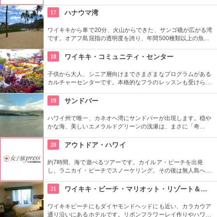
ットスーツまでなんでも相談できる専門店。 ボードのレンタル
や保管も行っています。
17
ハナウマ湾
ワイキキから車で20分、火山からできた、サンゴ礁が広がる湾
です。オアフ島屈指の透明度を誇り、年間500種類以上の魚が
生息しています。スノーケリングスポットとしても人気の場所
で年間100万人以上の観光客が訪れます。
18
ワイキキ・コミュニティ・センター
子供から大人、シニア層向けまでさまざまなプログラムがある
カルチャーセンターです。本格的なフラのレッスンも受けられ
ます。近くのコンドミニアムに滞在する方の間では、新鮮な野
菜・果物が買える、週2回のファーマーズマーケットも好評で
19
サンドバー
す。
ハワイ州で唯一、カネオヘ湾にサンドバーが出現します。穏や
かな海、美しいエメラルドグリーンの浅瀬は、まさに「奇
跡」。船に乗ってサンドバーへ出かけることができる現地ツア
ーが組まれているので、ぜひ利用してみて。
20
アウトドア・ハワイ
約7時間、海で遊べるツアーです。カイルア・ビーチを出発
し、ラニカイ・ビーチでスノーケリング。その後は無人島へゴ
ー！スカヌーをこぎながら、どこまでも続く美しい海を満喫で
きます。日本語スタッフもいますし、送迎やランチもついてい
21
ワイキキ・ビーチ・マリオット・リゾート＆スパ
ます。
ワイキキビーチにもダイヤモンドヘッドにも近い、カラカウア
通り沿いにあるホテルです。リボンフラワーレイ作りやハワイ