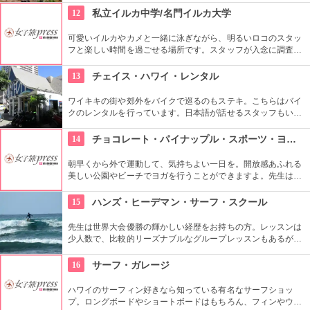
ヌイグルミやTシャツなどオリジナルグッズも人気です。
12
私立イルカ中学/名門イルカ大学
可愛いイルカやカメと一緒に泳ぎながら、明るいロコのスタッ
フと楽しい時間を過ごせる場所です。スタッフが入念に調査す
るため、イルカ遭遇率の高さも評判。マリンスポーツやダンス
やフラなどの“授業”もあります。“卒業”時の達成感は一緒の思い
13
チェイス・ハワイ・レンタル
出になりそうですね。
ワイキキの街や郊外をバイクで巡るのもステキ。こちらはバイ
クのレンタルを行っています。日本語が話せるスタッフもいる
ので、安心。オススメのコースをぜひ聞いてみよう。ハーレー
のレンタルでも有名ですよ。
14
チョコレート・パイナップル・スポーツ・ヨガ・スタジオ
朝早くから外で運動して、気持ちよい一日を。開放感あふれる
美しい公園やビーチでヨガを行うことができますよ。先生は日
本語もOKです。毎週水曜日の夕方、ワイキキビーチウォークの
芝生エリアで無料のヨガレッスンも行っているので、初心者は
15
ハンズ・ヒーデマン・サーフ・スクール
コチラもぜひ。
先生は世界大会優勝の輝かしい経歴をお持ちの方。レッスンは
少人数で、比較的リーズナブルなグループレッスンもあるが、
1対1でしっかりと学べるプライベートレッスンもあります。初
心者の方も基本動作からきちんと学んで、いざ海へ！
16
サーフ・ガレージ
ハワイのサーフィン好きなら知っている有名なサーフショッ
プ。ロングボードやショートボードはもちろん、フィンやウェ