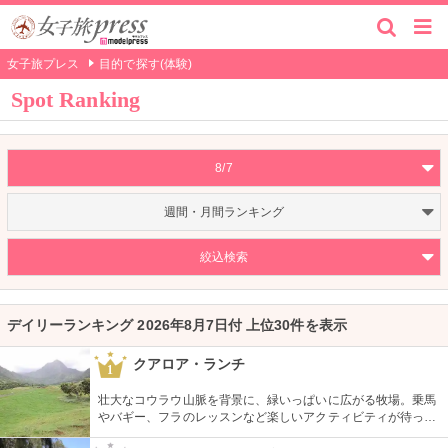
女子旅プレス
目的で探す(体験)
Spot Ranking
8/7
週間・月間ランキング
絞込検索
デイリーランキング 2026年8月7日付 上位30件を表示
クアロア・ランチ
1
壮大なコウラウ山脈を背景に、緑いっぱいに広がる牧場。乗馬
やバギー、フラのレッスンなど楽しいアクティビティが待って
います。名物のハンバーガーも楽しみですね。映画『ジュラシ