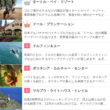
ック・パーク』のロケ地としても知られ、ロケ地巡りのバスも
タートル・ベイ・リゾート
2
あります。
ゴルフ場やホテルなどの施設が揃うタートルベイ・リゾート。
乗馬体験プログラムも名物です。林道や白い砂のビーチなど、
馬に乗りながら大自然をのんびり、ゆっくりと楽しめます。夕
暮れ時のビーチを巡る乗馬プログラムもあります。
ドール・プランテーション
3
日本でもバナナやパイナップルでおなじみ『ドール』社の農園
テーマパークがあります。世界最大級のパイナップル畑ででき
た迷路やパイナップル・エキスプレスなど、大人も子供も楽し
めるアトラクションがあります。カワイイお土産もいっぱい。
4
ドルフィン＆ユー
名前のとおり、イルカと戯れたい人必見！ドルフィンスイミン
グをはじめとするマリンアクティビティが楽しめます。お天気
によってコースを変えてくれるので、イルカに会える確率も高
いそう。バーベキューやフラ、ウクレレ演奏など、嬉しいおも
5
ポリネシア・カルチャー・センター
てなしも。
ハワイをはじめ、トンガやタヒチ、フィジーなど、ポリネシア
の島々を紹介し、ポリネシアの暮らしを体験できるテーマパー
クです。園内ではショーを見たり、火おこしやフラダンスなど
の体験ができます。半日かけてじっくり楽しめます。
6
マカプウ・ライトハウス・トレイル
往復1時間半ほどのトレッキングコースで、頂上は海と山が広
がる絶景です。12月から4月にかけては、ザトウクジラの家族
が見られるかもしれません。舗装された道を歩くので、比較的