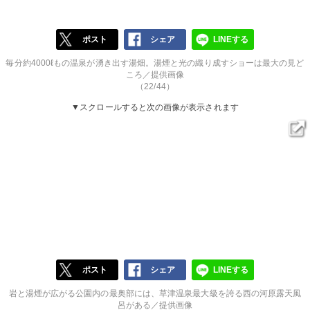
ポスト
シェア
LINEする
毎分約4000ℓもの温泉が湧き出す湯畑。湯煙と光の織り成すショーは最大の見ど
ころ／提供画像
（22/44）
▼スクロールすると次の画像が表示されます
ポスト
シェア
LINEする
岩と湯煙が広がる公園内の最奥部には、草津温泉最大級を誇る西の河原露天風
呂がある／提供画像