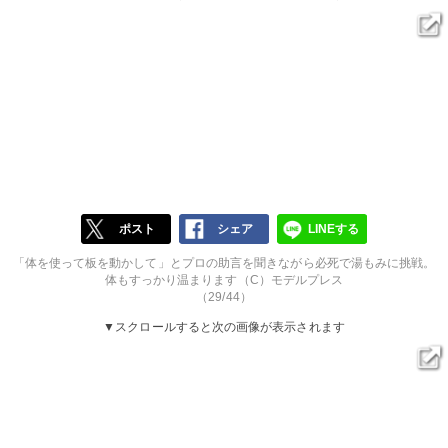
ポスト
シェア
LINEする
「体を使って板を動かして」とプロの助言を聞きながら必死で湯もみに挑戦。
体もすっかり温まります（C）モデルプレス
（29/44）
▼スクロールすると次の画像が表示されます