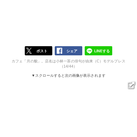
ポスト
シェア
LINEする
カフェ「月の貌」。店名は小林一茶の俳句が由来（C）モデルプレス
（14/44）
▼スクロールすると次の画像が表示されます