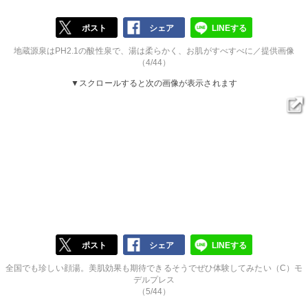
ポスト
シェア
LINEする
地蔵源泉はPH2.1の酸性泉で、湯は柔らかく、お肌がすべすべに／提供画像
（4/44）
▼スクロールすると次の画像が表示されます
ポスト
シェア
LINEする
全国でも珍しい顔湯。美肌効果も期待できるそうでぜひ体験してみたい（C）モ
デルプレス
（5/44）