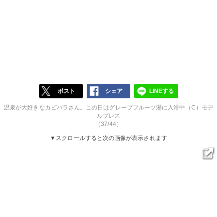
ポスト
シェア
LINEする
温泉が大好きなカピバラさん。この日はグレープフルーツ湯に入浴中（C）モデ
ルプレス
（37/44）
▼スクロールすると次の画像が表示されます