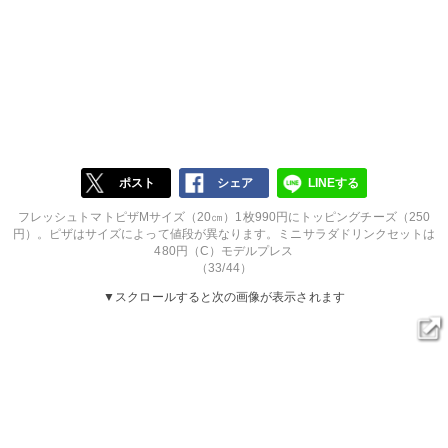
ポスト
シェア
LINEする
フレッシュトマトピザMサイズ（20㎝）1枚990円にトッピングチーズ（250
円）。ピザはサイズによって値段が異なります。ミニサラダドリンクセットは
480円（C）モデルプレス
（33/44）
▼スクロールすると次の画像が表示されます