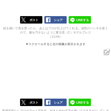
ポスト
シェア
LINEする
絵を描いて色を塗ったら、あとはプロが仕上げてくれる。油性のペンキを使う
ので、服を汚さないように要注意（C）モデルプレス
（11/44）
▼スクロールすると次の画像が表示されます
ポスト
シェア
LINEする
草津温泉ならではのアート百年石。好きな絵や文字を描いてできあがり（C）モ