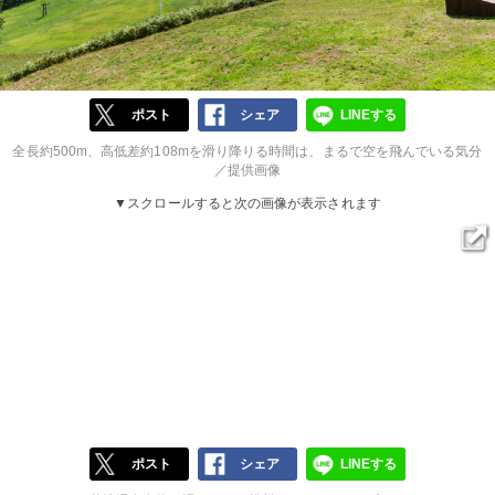
ポスト
シェア
LINEする
全長約500m、高低差約108mを滑り降りる時間は、まるで空を飛んでいる気分
／提供画像
▼スクロールすると次の画像が表示されます
ポスト
シェア
LINEする