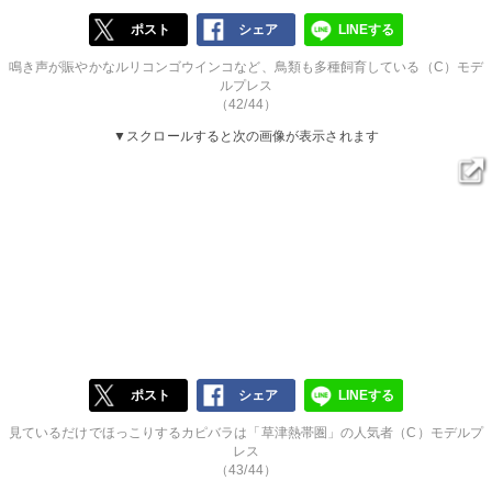
ポスト
シェア
LINEする
鳴き声が賑やかなルリコンゴウインコなど、鳥類も多種飼育している（C）モデ
ルプレス
（42/44）
▼スクロールすると次の画像が表示されます
ポスト
シェア
LINEする
見ているだけでほっこりするカピバラは「草津熱帯圏」の人気者（C）モデルプ
レス
（43/44）