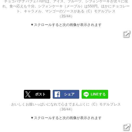
チョコバナナパフェ770円は、アイス、フルーツ、シフォンケーキが次々に現
れ、食べ応えも十分。シフォンケーキ（メープル）は550円。ほかにチョコレー
ト、キャラメル、マンゴーのソースがある（C）モデルプレス
（35/44）
▼スクロールすると次の画像が表示されます
ポスト
シェア
LINEする
おいしくお腹いっぱいになれて心までまんぷくに（C）モデルプレス
（36/44）
▼スクロールすると次の画像が表示されます