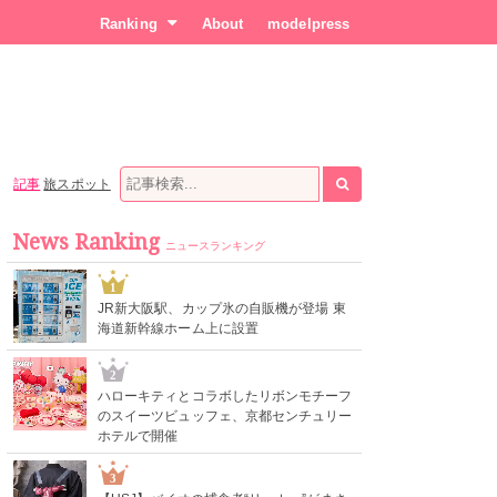
Ranking
About
modelpress
記事
旅スポット
News Ranking
ニュースランキング
1
JR新大阪駅、カップ氷の自販機が登場 東
海道新幹線ホーム上に設置
2
ハローキティとコラボしたリボンモチーフ
のスイーツビュッフェ、京都センチュリー
ホテルで開催
3