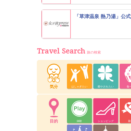
「草津温泉 熱乃湯」公
Travel Search
旅の検索
気分
はしゃぎたい
癒やされたい
食
目的
体験
ショッピング
親