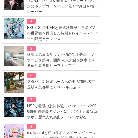
【USJ】バイオの捕食者“リッカー”がまさ
かのポップコーンバケツ化！中身は味噌フ
レーバー
4
FRUITS ZIPPERと東武鉄道がコラボ MV
の世界観を再現した特別トレイン＆メンバ
ーの限定アナウンス
5
熱海に温泉＆サウナ完備の新ホテル「ヴィ
ラージュ熱海」開業 花火大会を満喫でき
る宿泊者専用ルーフトップも
6
スタバ、新幹線ホームへの出店加速 名古
屋駅＆京都駅にも2027年出店へ
7
USJで極限の恐怖体験！ハロウィーン202
6開催 過去最多ゾンビに「バイオ」最新コ
ラボ、歴代人気楽曲メドレーが彩る
8
mofusandと初コラボのスイーツビュッフ