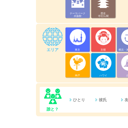
テーマパーク
歴史
水族館
寺社仏閣
エリア
東京
京都
横浜・
神戸
ハワイ
ひとり
彼氏
誰と？