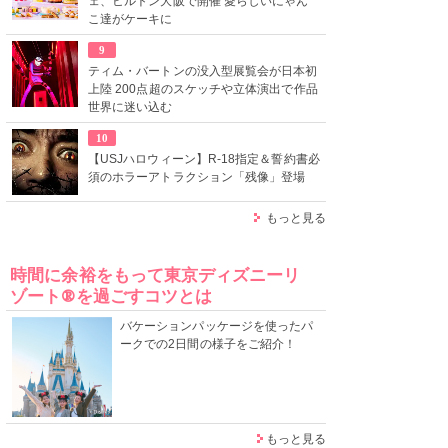
ェ、ヒルトン大阪で開催 愛らしいにゃん
こ達がケーキに
9
ティム・バートンの没入型展覧会が日本初
上陸 200点超のスケッチや立体演出で作品
世界に迷い込む
10
【USJハロウィーン】R-18指定＆誓約書必
須のホラーアトラクション「残像」登場
もっと見る
時間に余裕をもって東京ディズニーリ
ゾート®を過ごすコツとは
バケーションパッケージを使ったパ
ークでの2日間の様子をご紹介！
もっと見る