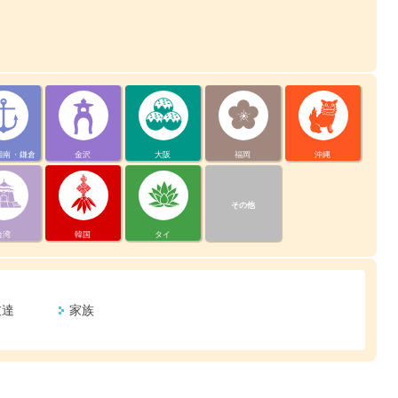
湘南・鎌倉
金沢
大阪
福岡
沖縄
その他
台湾
韓国
タイ
友達
家族