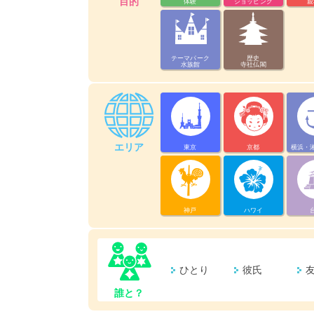
目的
体験
ショッピング
親
テーマパーク
歴史
水族館
寺社仏閣
エリア
東京
京都
横浜・
神戸
ハワイ
ひとり
彼氏
誰と？