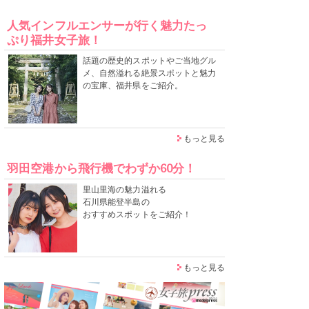
人気インフルエンサーが行く魅力たっ
ぷり福井女子旅！
話題の歴史的スポットやご当地グル
メ、自然溢れる絶景スポットと魅力
の宝庫、福井県をご紹介。
もっと見る
羽田空港から飛行機でわずか60分！
里山里海の魅力溢れる
石川県能登半島の
おすすめスポットをご紹介！
もっと見る