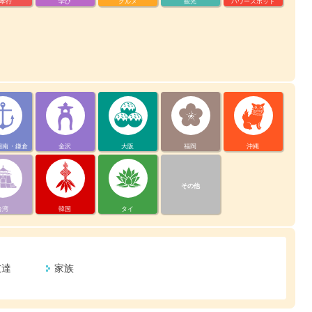
孝行
学び
グルメ
観光
パワースポット
湘南・鎌倉
金沢
大阪
福岡
沖縄
その他
台湾
韓国
タイ
友達
家族