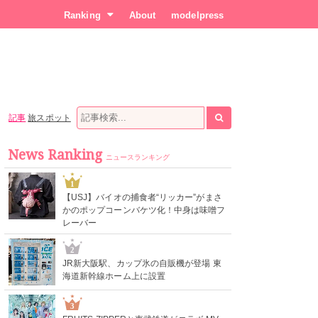
Ranking
About
modelpress
記事
旅スポット
News Ranking
ニュースランキング
1
【USJ】バイオの捕食者“リッカー”がまさ
かのポップコーンバケツ化！中身は味噌フ
レーバー
2
JR新大阪駅、カップ氷の自販機が登場 東
海道新幹線ホーム上に設置
3