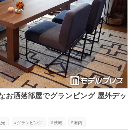
なお洒落部屋でグランピング 屋外デッ
観光
#
グランピング
#
茨城
#
国内