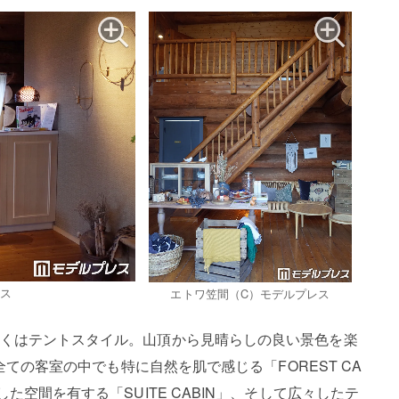
レス
エトワ笠間（C）モデルプレス
くはテントスタイル。山頂から見晴らしの良い景色を楽
、全ての客室の中でも特に自然を肌で感じる「FOREST CA
た空間を有する「SUITE CABIN」、そして広々したテ