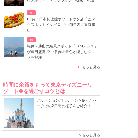
須のホラーアトラクション「残像」登場
9
LA発・日本初上陸ホットドッグ店「ピン
クスホットドッグス」2026年内に東京進
出
10
福井・勝山の絶景スポット「JAMテラス」
が連日盛況 空中散歩＆景色と楽しむグル
メも好評
もっと見る
時間に余裕をもって東京ディズニーリ
ゾート®を過ごすコツとは
バケーションパッケージを使ったパ
ークでの2日間の様子をご紹介！
もっと見る