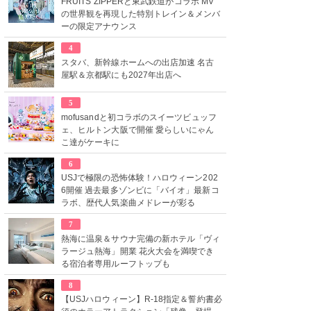
FRUITS ZIPPERと東武鉄道がコラボ MV
の世界観を再現した特別トレイン＆メンバ
ーの限定アナウンス
4
スタバ、新幹線ホームへの出店加速 名古
屋駅＆京都駅にも2027年出店へ
5
mofusandと初コラボのスイーツビュッフ
ェ、ヒルトン大阪で開催 愛らしいにゃん
こ達がケーキに
6
USJで極限の恐怖体験！ハロウィーン202
6開催 過去最多ゾンビに「バイオ」最新コ
ラボ、歴代人気楽曲メドレーが彩る
7
熱海に温泉＆サウナ完備の新ホテル「ヴィ
ラージュ熱海」開業 花火大会を満喫でき
る宿泊者専用ルーフトップも
8
【USJハロウィーン】R-18指定＆誓約書必