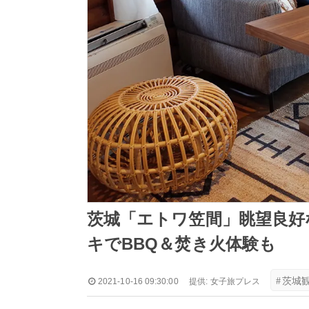
茨城「エトワ笠間」眺望良好
キでBBQ＆焚き火体験も
#
茨城
2021-10-16 09:30:00
提供:
女子旅プレス