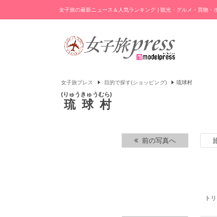
女子旅の最新ニュース＆人気ランキング | 観光・グルメ・買物
女子旅プレス
目的で探す(ショッピング)
琉球村
りゅうきゅうむら
琉球村
前の写真へ
トリ