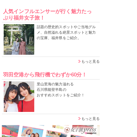
人気インフルエンサーが行く魅力たっ
ぷり福井女子旅！
話題の歴史的スポットやご当地グル
メ、自然溢れる絶景スポットと魅力
の宝庫、福井県をご紹介。
もっと見る
羽田空港から飛行機でわずか60分！
里山里海の魅力溢れる
石川県能登半島の
おすすめスポットをご紹介！
もっと見る