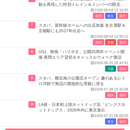
観を再現した特別トレイン＆メンバーの限定ア
ナウンス
2026-08-04 13:18:55
国内
東京
国内
7
スタバ、新幹線ホームへの出店加速 名古屋駅＆
京都駅にも2027年出店へ
2026-08-04 13:50:12
国内
京都
国内
8
USJ、映画「ハリポタ」公開25周年イベント開
催 夜間エリア貸切＆キャッスルウォーク復活
2026-06-25 16:43:01
大阪
国内
9
スタバ、横浜海の公園店オープン 趣のあるレト
ロ洋館で海辺の開放的な景観に浸る
2026-07-28 15:42:09
国内
国内
10
LA発・日本初上陸ホットドッグ店「ピンクスホ
ットドッグス」2026年内に東京進出
2026-07-31 06:00:00
東京
国内