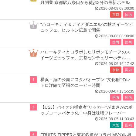
月開業 京都駅八条口から徒歩3分の最新ホテル
2026-08-09 08:00:00
京都
国内
“ハローキティ＆ディアダニエル”の秋スイーツビ
2
ュッフェ、ヒルトン広島で開催
2026-08-08 08:00:00
国内
国内
ハローキティとコラボしたリボンモチーフのス
3
イーツビュッフェ、京都センチュリーホテルで
開催
2026-08-06 16:17:42
京都
国内
4
横浜・海の公園にスタバオープン “文化財”のレ
トロ洋館で至福のコーヒー時間
2026-08-07 13:55:35
国内
国内
5
【USJ】バイオの捕食者“リッカー”がまさかのポ
ップコーンバケツ化！中身は味噌フレーバー
2026-08-05 11:03:43
大阪
国内
6
FRUITS ZIPPERと東武鉄道がコラボ MVの世界