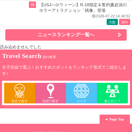
10
【USJハロウィーン】R-18指定＆誓約書必須の
ホラーアトラクション「残像」登場
2026-07-22 14:40:52
大阪
国内
ニュースランキング一覧へ
読み込めませんでした
Travel Search
旅の検索
女子目線で選ぶ！おすすめスポットをランキング形式でご紹介しま
す♪
気分で探す
目的で探す
エリア
誰と行く？
Page Top