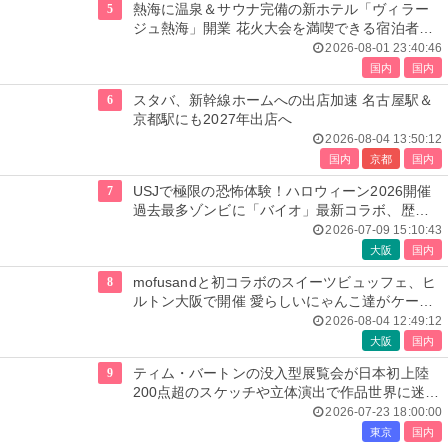
5
熱海に温泉＆サウナ完備の新ホテル「ヴィラー
ジュ熱海」開業 花火大会を満喫できる宿泊者専
用ルーフトップも
2026-08-01 23:40:46
国内
国内
6
スタバ、新幹線ホームへの出店加速 名古屋駅＆
京都駅にも2027年出店へ
2026-08-04 13:50:12
国内
京都
国内
7
USJで極限の恐怖体験！ハロウィーン2026開催
過去最多ゾンビに「バイオ」最新コラボ、歴代
人気楽曲メドレーが彩る
2026-07-09 15:10:43
大阪
国内
8
mofusandと初コラボのスイーツビュッフェ、ヒ
ルトン大阪で開催 愛らしいにゃんこ達がケーキ
に
2026-08-04 12:49:12
大阪
国内
9
ティム・バートンの没入型展覧会が日本初上陸
200点超のスケッチや立体演出で作品世界に迷い
込む
2026-07-23 18:00:00
東京
国内