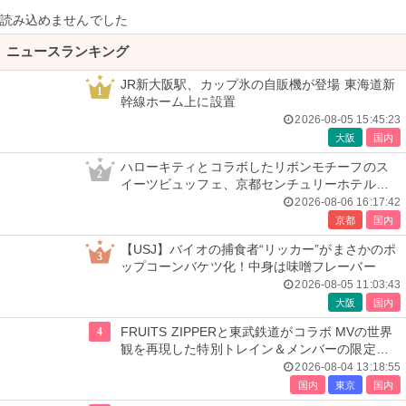
読み込めませんでした
ニュースランキング
JR新大阪駅、カップ氷の自販機が登場 東海道新
1
幹線ホーム上に設置
2026-08-05 15:45:23
大阪
国内
ハローキティとコラボしたリボンモチーフのス
2
イーツビュッフェ、京都センチュリーホテルで
開催
2026-08-06 16:17:42
京都
国内
【USJ】バイオの捕食者“リッカー”がまさかのポ
3
ップコーンバケツ化！中身は味噌フレーバー
2026-08-05 11:03:43
大阪
国内
4
FRUITS ZIPPERと東武鉄道がコラボ MVの世界
観を再現した特別トレイン＆メンバーの限定ア
ナウンス
2026-08-04 13:18:55
国内
東京
国内