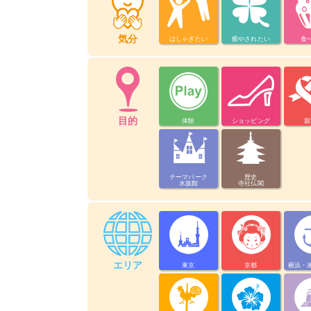
気分
はしゃぎたい
癒やされたい
食
目的
体験
ショッピング
親
テーマパーク
歴史
水族館
寺社仏閣
エリア
東京
京都
横浜・