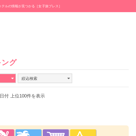
・ホテルの情報が見つかる［女子旅プレス］
キング
絞込検索
23日付 上位100件を表示