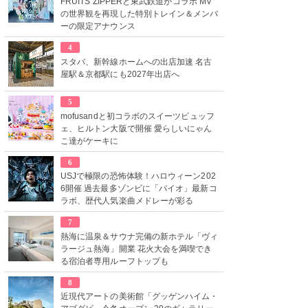
FRUITS ZIPPERと東武鉄道がコラボ MV
の世界観を再現した特別トレイン＆メンバ
ーの限定アナウンス
4
スタバ、新幹線ホームへの出店加速 名古
屋駅＆京都駅にも2027年出店へ
5
mofusandと初コラボのスイーツビュッフ
ェ、ヒルトン大阪で開催 愛らしいにゃん
こ達がケーキに
6
USJで極限の恐怖体験！ハロウィーン202
6開催 過去最多ゾンビに「バイオ」最新コ
ラボ、歴代人気楽曲メドレーが彩る
7
熱海に温泉＆サウナ完備の新ホテル「ヴィ
ラージュ熱海」開業 花火大会を満喫でき
る宿泊者専用ルーフトップも
8
近現代アートの美術館「グッゲンハイム・