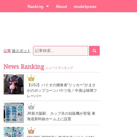
Ranking
About
modelpress
記事
旅スポット
News Ranking
ニュースランキング
1
【USJ】バイオの捕食者“リッカー”がまさ
かのポップコーンバケツ化！中身は味噌フ
レーバー
2
JR新大阪駅、カップ氷の自販機が登場 東
海道新幹線ホーム上に設置
3