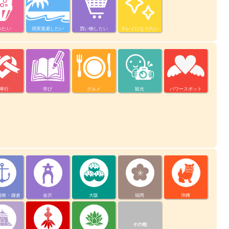
べたい
現実逃避したい
買い物したい
キレイになりたい
孝行
学び
グルメ
観光
パワースポット
湘南・鎌倉
金沢
大阪
福岡
沖縄
その他