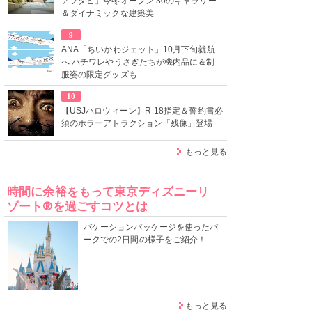
アブダビ」今冬オープン 30のギャラリー
＆ダイナミックな建築美
9
ANA「ちいかわジェット」10月下旬就航
へ ハチワレやうさぎたちが機内品に＆制
服姿の限定グッズも
10
【USJハロウィーン】R-18指定＆誓約書必
須のホラーアトラクション「残像」登場
もっと見る
時間に余裕をもって東京ディズニーリ
ゾート®を過ごすコツとは
バケーションパッケージを使ったパ
ークでの2日間の様子をご紹介！
もっと見る