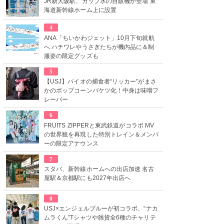
JR新大阪駅、カップ氷の自販機が登場 東
海道新幹線ホーム上に設置
4
ANA「ちいかわジェット」10月下旬就航
へ ハチワレやうさぎたちが機内品に＆制
服姿の限定グッズも
5
【USJ】バイオの捕食者“リッカー”がまさ
かのポップコーンバケツ化！中身は味噌フ
レーバー
6
FRUITS ZIPPERと東武鉄道がコラボ MV
の世界観を再現した特別トレイン＆メンバ
ーの限定アナウンス
7
スタバ、新幹線ホームへの出店加速 名古
屋駅＆京都駅にも2027年出店へ
8
USJ×エンジェルブルーが初コラボ、“ナカ
ムラくん”Tシャツや雑貨全6種のチャリテ