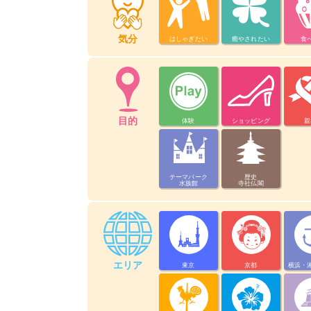
気分
はしゃぎたい
癒やされたい
食
目的
体験
ショッピング
親
テーマパーク
歴史
水族館
寺社仏閣
エリア
東京
京都
横浜・