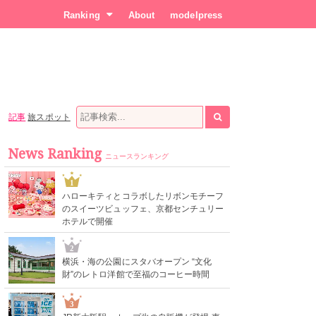
Ranking
About
modelpress
記事
旅スポット
News Ranking
ニュースランキング
1
ハローキティとコラボしたリボンモチーフ
のスイーツビュッフェ、京都センチュリー
ホテルで開催
2
横浜・海の公園にスタバオープン “文化
財”のレトロ洋館で至福のコーヒー時間
3