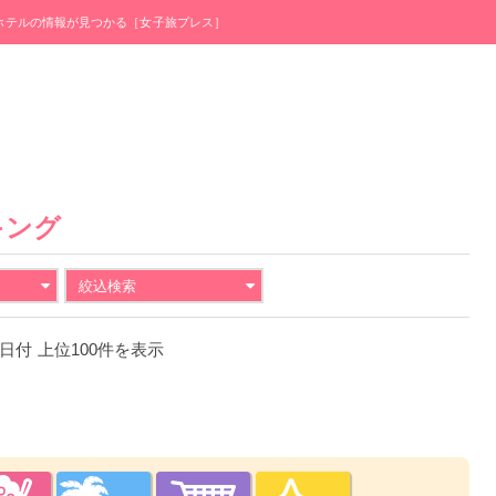
・ホテルの情報が見つかる［女子旅プレス］
キング
絞込検索
28日付 上位100件を表示