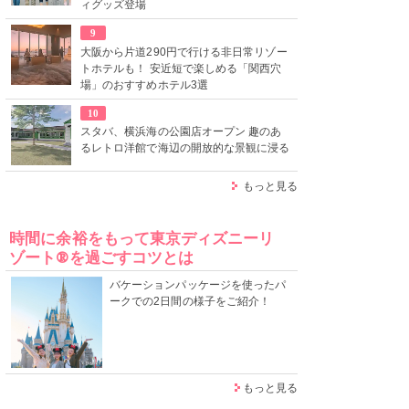
ィグッズ登場
9
大阪から片道290円で行ける非日常リゾー
トホテルも！ 安近短で楽しめる「関西穴
場」のおすすめホテル3選
10
スタバ、横浜海の公園店オープン 趣のあ
るレトロ洋館で海辺の開放的な景観に浸る
もっと見る
時間に余裕をもって東京ディズニーリ
ゾート®を過ごすコツとは
バケーションパッケージを使ったパ
ークでの2日間の様子をご紹介！
もっと見る