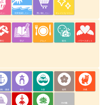
べたい
現実逃避したい
買い物したい
キレイになりたい
孝行
学び
グルメ
観光
パワースポット
湘南・鎌倉
金沢
大阪
福岡
沖縄
その他