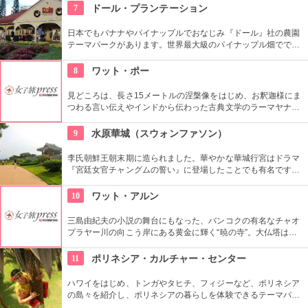
の造りを模した日本人納骨堂もあります。
7
ドール・プランテーション
日本でもバナナやパイナップルでおなじみ『ドール』社の農園
テーマパークがあります。世界最大級のパイナップル畑ででき
た迷路やパイナップル・エキスプレスなど、大人も子供も楽し
めるアトラクションがあります。カワイイお土産もいっぱい。
8
ワット・ポー
見どころは、長さ15メートルの涅槃像をはじめ、お釈迦様にま
つわる言い伝えやインドから伝わった古典文学のラーマヤナな
どを描いた本堂の壁画など。お寺だけでなく、タイマッサージ
の総本山・タイ初の大学・バンコク最古寺、いくつもの顔を持
9
水原華城（スウォンファソン）
つ。ワットポー内には敷地内に２か所あるタイ古式マッサージ
場があり、マッサージを受けることができるのでおすすめ。
李氏朝鮮王朝末期に造られました。華やかな華城行宮はドラマ
『宮廷女官チャングムの誓い』に登場したことでも有名です。
万里の長城を思い出す全長5.7kmの城郭の見所です。2時間半く
らいかけて歩いて回ることもできますが、専用の列車で回るこ
10
ワット・アルン
ともできます。
三島由紀夫の小説の舞台にもなった、バンコクの有名なチャオ
プラヤー川の向こう岸にある黄金に輝く“暁の寺”。大仏塔は、
高さ８１ｍでヒンドゥー教の聖地カイサーラ山を表している。
「ターティアン船着場」から渡し舟に乗るのが便利。塔の上か
11
ポリネシア・カルチャー・センター
らの眺めも美しい。
ハワイをはじめ、トンガやタヒチ、フィジーなど、ポリネシア
の島々を紹介し、ポリネシアの暮らしを体験できるテーマパー
クです。園内ではショーを見たり、火おこしやフラダンスなど