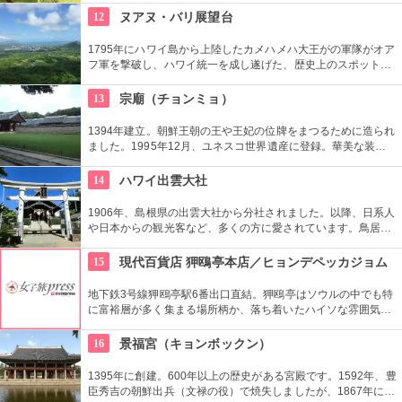
の体験ができます。半日かけてじっくり楽しめます。
12
ヌアヌ・バリ展望台
1795年にハワイ島から上陸したカメハメハ大王がの軍隊がオア
フ軍を撃破し、ハワイ統一を成し遂げた、歴史上のスポットで
もあります。切り立つ断崖高さ900メートルにものぼり、ここ
から広がる絶景は感動モノ。海から吹く風は強烈です。
13
宗廟（チョンミョ）
1394年建立。朝鮮王朝の王や王妃の位牌をまつるために造られ
ました。1995年12月、ユネスコ世界遺産に登録。華美な装飾
を省き、正面が水平に長く続くシンプルな建築は儒教の影響が
強く出ているもの。西洋でも見られない珍しいものです。
14
ハワイ出雲大社
1906年、島根県の出雲大社から分社されました。以降、日系人
や日本からの観光客など、多くの方に愛されています。鳥居や
しめ縄も神社も立派で、一瞬ハワイにいることを忘れそうにな
りそう。日本とハワイで2度お祈りされたお守りも好評です。
15
現代百貨店 狎鴎亭本店／ヒョンデペッカジョム
地下鉄3号線狎鴎亭駅6番出口直結。狎鴎亭はソウルの中でも特
に富裕層が多く集まる場所柄か、落ち着いたハイソな雰囲気が
魅力の百貨店です。いわゆるデパ地下エリアは海苔巻きなど韓
国デリや世界中のスイーツも充実しています。
16
景福宮（キョンボックン）
1395年に創建。600年以上の歴史がある宮殿です。1592年、豊
臣秀吉の朝鮮出兵（文禄の役）で焼失しましたが、1867年に再