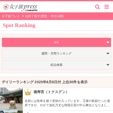
女子旅プレス
目的で探す(歴史・寺社仏閣)
Spot Ranking
8/8
週間・月間ランキング
絞込検索
デイリーランキング 2025年8月8日付 上位30件を表示
徳寿宮（トクスグン）
1
名前には長寿を願う意味が入っています。王家の私邸だった場
所ですが、やがて波乱万丈な韓国王室の中心舞台となりまし
た。西洋スタイルの石造殿は韓国初のルネッサンス様式。西洋