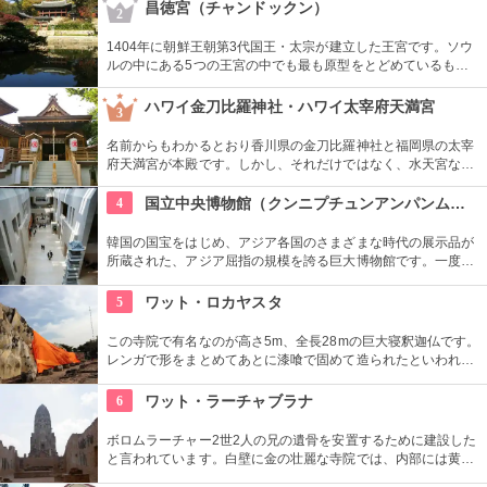
のスタイルと東洋のスタイルがミックスされた面白い造りとな
昌徳宮（チャンドックン）
2
っています。
1404年に朝鮮王朝第3代国王・太宗が建立した王宮です。ソウ
ルの中にある5つの王宮の中でも最も原型をとどめているもの
とされ、世界文化遺産にも登録されています。景福宮が豊臣秀
吉によって消失されてから再建までの270年間、王宮として使
ハワイ金刀比羅神社・ハワイ太宰府天満宮
3
用されました。
名前からもわかるとおり香川県の金刀比羅神社と福岡県の太宰
府天満宮が本殿です。しかし、それだけではなく、水天宮など
7つのお宮さんがあります。お願いごとによって使い分けても
いいですね。もちろん、全部回ってあらゆるお願いをする人
4
国立中央博物館（クンニプチュンアンパンムルグァン）
も。
韓国の国宝をはじめ、アジア各国のさまざまな時代の展示品が
所蔵された、アジア屈指の規模を誇る巨大博物館です。一度に
見るよりも、館内のフードコートや休憩所で休みながらをおす
すめします。周辺は庭園や植物園もあり、1日中楽しめます。
5
ワット・ロカヤスタ
この寺院で有名なのが高さ5m、全長28mの巨大寝釈迦仏です。
レンガで形をまとめてあとに漆喰で固めて造られたといわれる
この仏像をタイに来られた際にはぜひ一度見てもらいたいで
す。
6
ワット・ラーチャブラナ
ボロムラーチャー2世2人の兄の遺骨を安置するために建設した
と言われています。白壁に金の壮麗な寺院では、内部には黄金
の仏像があるなど見ごたえ十分です。また敷地内には、金閣寺