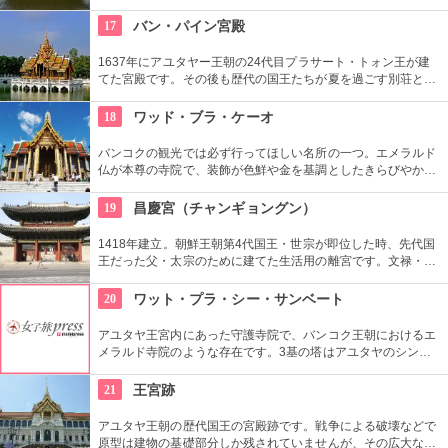
建。その後日韓合併などで一部が破壊されるなど数奇な歴史を
重ねましたが、もとの姿に戻そうという動きが現在まで続いて
17
バン・パイン宮殿
います。
1637年にアユタヤー王朝の24代目プラサート・トォン王が建
てた宮殿です。その後も歴代の国王たちが夏を過ごす別荘とし
て利用されてきました。 タイ風や中国風の様々な建築物や、緑
の美しい庭園も見所です。
18
ワッド・ブラ・ケーオ
バンコクの観光では必ず行ってほしい名所の一つ。エメラルド
仏が本尊の寺院で、装飾が色鮮や金を基調としたきらびやかな
建物が並び、タイの仏教文化を肌で感じることができる。入場
料が高いこと、いつ行っても人が多のが残念だが、是非一度足
19
昌慶宮（チャンギョングン）
を運んで欲しい。
1418年建立。朝鮮王朝第4代国王・世宗が即位した時、先代国
王だった父・太宗のために建てた生活用の離宮です。文禄・慶
長の役で焼失しましたが、1616年に再建されました。豊かな自
然に囲まれた環境の中にあり、鮮やかな赤い柱の建物が印象的
20
ワット・プラ・シー・サンベート
です。
アユタヤ王宮内にあった守護寺院で、バンコク王朝におけるエ
メラルド寺院のような存在です。3基の塔はアユタヤのシンボ
ルと言われていて、夜のライトアップでの光景はとても幻想的
です。
21
王宮跡
アユタヤ王朝の歴代国王の宮殿跡です。戦争による破壊などで
原型は建物の基礎部分しか残されていませんが、その広大な世