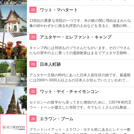
界を垣間見ることが出来るでしょう。
22
ワット・マハタート
13世紀の重要な寺院の一つです。木の根の間に埋め込まれた仏
像の頭やわずかに残る礼拝堂の土台などを見ると、激動の時代
を経てきたという足跡を垣間見ることができます。
23
アユタヤー・エレファント・キャンプ
キャンプ内には何頭ものゾウさんたちがいます。そのゾウさん
たちの背中の上に乗っての遺跡散策はまるでアユタヤ王朝時代
にタイムスリップしたかのような気持ちにさせてくれるでしょ
う。
24
日本人町跡
アユタヤー王朝の時代にあった日本人居住区の跡です。最盛期
には2000〜3000人以上もの日本人が住んでいたといわれてい
ます。是非一度その遺跡を訪れてほしいです。
25
ワット・ヤイ・チャイモンコン
セイロンへの留学から戻ってきた僧侶のために、1357年初代王
ウー・トーンが建立した寺院です。今でもたくさんの仏教徒が
足を運び、週末には観光客も多く訪れます。高さ72mの巨大な
塔、横になった涅槃の仏像、チェディ前であぐらを組む大きな
26
エラワン・ブーム
仏像など、どれもすごいスケールです。
グランドハイアット・エラワン・ホテル前にあるヒンドゥー教