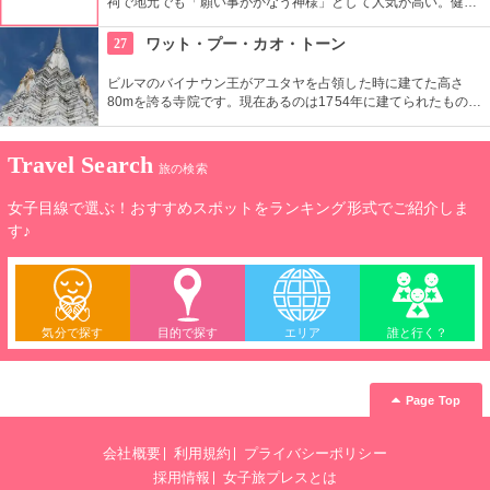
祠で地元でも「願い事がかなう神様」として人気が高い。健康
祈願や家内安全はもちろん、金運や人気運などの願いをするた
めにも多くの人がお参りに来ます。願いが叶ったら奉納舞を。
27
ワット・プー・カオ・トーン
ビルマのバイナウン王がアユタヤを占領した時に建てた高さ
80mを誇る寺院です。現在あるのは1754年に建てられたもの
で、頂上に2.5ｋｇの黄金珠が付けられているのが「黄金〜」の
名前の由来です。仏塔は階段で上に上れて、頂上からはアユタ
ヤの街が一望できます。
Travel Search
旅の検索
女子目線で選ぶ！おすすめスポットをランキング形式でご紹介しま
す♪
気分で探す
目的で探す
エリア
誰と行く？
Page Top
会社概要
利用規約
プライバシーポリシー
採用情報
女子旅プレスとは