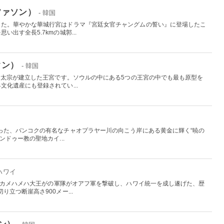
ファソン）
- 韓国
した。華やかな華城行宮はドラマ『宮廷女官チャングムの誓い』に登場したこ
出す全長5.7kmの城郭...
クン）
- 韓国
王・太宗が建立した王宮です。ソウルの中にある5つの王宮の中でも最も原型を
化遺産にも登録されてい...
った、バンコクの有名なチャオプラヤー川の向こう岸にある黄金に輝く“暁の
ドゥー教の聖地カイ...
 ハワイ
したカメハメハ大王がの軍隊がオアフ軍を撃破し、ハワイ統一を成し遂げた、歴
立つ断崖高さ900メー...
ン）