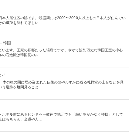
本人居住区の跡です。最盛期には2000〜3000人以上もの日本人が住んでい
の遺跡を訪れてほしい...
- 韓国
ています。王家の私邸だった場所ですが、やがて波乱万丈な韓国王室の中心
の石造殿は韓国初のル...
 タイ
す。木の根の間に埋め込まれた仏像の頭やわずかに残る礼拝堂の土台などを見
う足跡を垣間見ること...
イ
・ホテル前にあるヒンドゥー教祠で地元でも「願い事がかなう神様」として
はもちろん、金運や人...