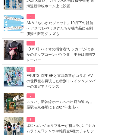
JR新大阪駅、カップ氷の自販機が登場 東
海道新幹線ホーム上に設置
4
ANA「ちいかわジェット」10月下旬就航
へ ハチワレやうさぎたちが機内品に＆制
服姿の限定グッズも
5
【USJ】バイオの捕食者“リッカー”がまさ
かのポップコーンバケツ化！中身は味噌フ
レーバー
6
FRUITS ZIPPERと東武鉄道がコラボ MV
の世界観を再現した特別トレイン＆メンバ
ーの限定アナウンス
7
スタバ、新幹線ホームへの出店加速 名古
屋駅＆京都駅にも2027年出店へ
8
USJ×エンジェルブルーが初コラボ、“ナカ
ムラくん”Tシャツや雑貨全6種のチャリテ