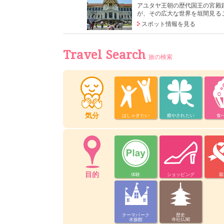
アユタヤ王朝の歴代国王の宮殿
が、その広大な世界を垣間見る
スポット情報を見る
Travel Search
旅の検索
気分
はしゃぎたい
癒やされたい
食
目的
体験
ショッピング
親
テーマパーク
歴史
水族館
寺社仏閣