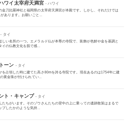
ハワイ太宰府天満宮
- ハワイ
の金刀比羅神社と福岡県の太宰府天満宮が本殿です。しかし、それだけでは
があります。お願いごと...
- タイ
ほしい名所の一つ。エメラルド仏が本尊の寺院で、装飾が色鮮や金を基調と
イの仏教文化を肌で感...
トーン
- タイ
を占領した時に建てた高さ80mを誇る寺院です。現在あるのは1754年に建
の黄金珠が付けられてい...
ント・キャンプ
- タイ
んたちがいます。そのゾウさんたちの背中の上に乗っての遺跡散策はまるで
プしたかのような気持...