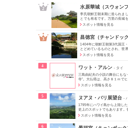
水原華城（スウォン
2
李氏朝鮮王朝末期に造られま
とでも有名です。万里の長城を思い
スポット情報を見る
昌徳宮（チャンドッ
3
1404年に朝鮮王朝第3代国
とどめているものとされ、世界文
スポット情報を見る
4
ワット・アルン
- タイ
三島由紀夫の小説の舞台にもな
寺”。大仏塔は、高さ８１ｍでヒン
スポット情報を見る
5
ヌアヌ・バリ展望台
-
1795年にハワイ島から上陸
史上のスポットでもあります。切り
スポット情報を見る
6
景福宮（キョンボック