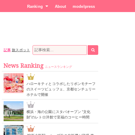
Ranking
About
modelpress
記事
旅スポット
News Ranking
ニュースランキング
1
ハローキティとコラボしたリボンモチーフ
のスイーツビュッフェ、京都センチュリー
ホテルで開催
2
横浜・海の公園にスタバオープン “文化
財”のレトロ洋館で至福のコーヒー時間
3