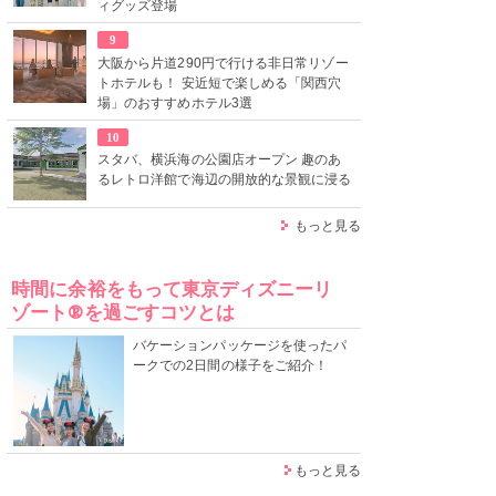
ィグッズ登場
9
大阪から片道290円で行ける非日常リゾー
トホテルも！ 安近短で楽しめる「関西穴
場」のおすすめホテル3選
10
スタバ、横浜海の公園店オープン 趣のあ
るレトロ洋館で海辺の開放的な景観に浸る
もっと見る
時間に余裕をもって東京ディズニーリ
ゾート®を過ごすコツとは
バケーションパッケージを使ったパ
ークでの2日間の様子をご紹介！
もっと見る