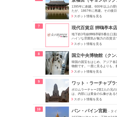
1395年に創建。600年以上
たが、1867年に再建。その後日
スポット情報を見る
7
現代百貨店 狎鴎亭本
地下鉄3号線狎鴎亭駅6番出口
ハイソな雰囲気が魅力の百貨店で
スポット情報を見る
8
国立中央博物館（クン
韓国の国宝をはじめ、アジア各
物館です。一度に見るよりも、館
スポット情報を見る
9
ワット・ラーチャブラ
ボロムラーチャー2世2人の兄
は、内部には黄金の仏像があるな
スポット情報を見る
10
バン・パイン宮殿
- タ