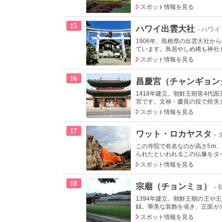
スポット情報を見る
15
ハワイ出雲大社
- ハワイ
1906年、島根県の出雲大社
ています。鳥居やしめ縄も神社も
スポット情報を見る
16
昌慶宮（チャンギョン
1418年建立。朝鮮王朝第4代
宮です。文禄・慶長の役で焼失しま
スポット情報を見る
17
ワット・ロカヤスタ
-
この寺院で有名なのが高さ5m
られたといわれるこの仏像をタイ
スポット情報を見る
18
宗廟（チョンミョ）
-
1394年建立。朝鮮王朝の王や
録。華美な装飾を省き、正面が水
スポット情報を見る