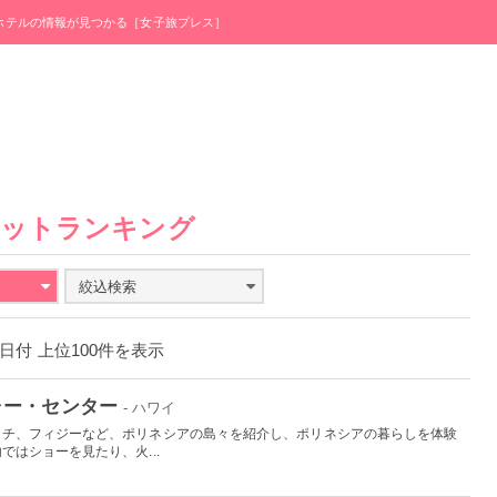
・ホテルの情報が見つかる［女子旅プレス］
ポットランキング
絞込検索
20日付 上位100件を表示
ャー・センター
- ハワイ
ヒチ、フィジーなど、ポリネシアの島々を紹介し、ポリネシアの暮らしを体験
はショーを見たり、火...