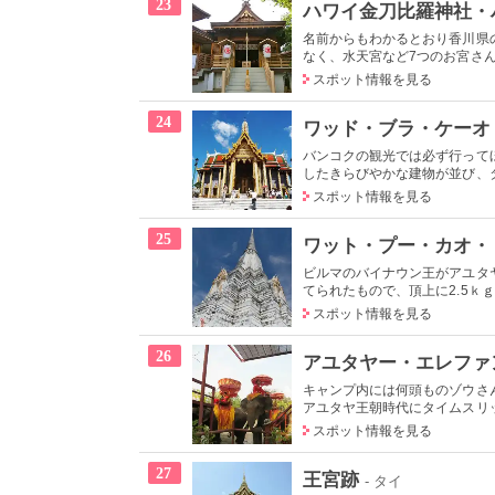
23
ハワイ金刀比羅神社・
名前からもわかるとおり香川県
なく、水天宮など7つのお宮さん
スポット情報を見る
24
ワッド・ブラ・ケーオ
バンコクの観光では必ず行って
したきらびやかな建物が並び、タ
スポット情報を見る
25
ワット・プー・カオ・
ビルマのバイナウン王がアユタヤ
てられたもので、頂上に2.5ｋｇ
スポット情報を見る
26
アユタヤー・エレファ
キャンプ内には何頭ものゾウさ
アユタヤ王朝時代にタイムスリッ
スポット情報を見る
27
王宮跡
- タイ