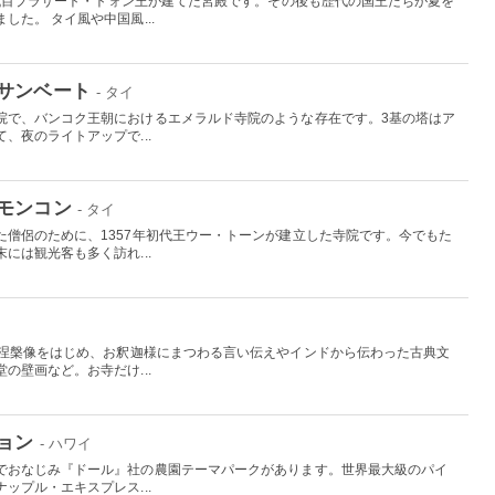
4代目プラサート・トォン王が建てた宮殿です。その後も歴代の国王たちが夏を
た。 タイ風や中国風...
サンベート
- タイ
院で、バンコク王朝におけるエメラルド寺院のような存在です。3基の塔はア
、夜のライトアップで...
モンコン
- タイ
た僧侶のために、1357年初代王ウー・トーンが建立した寺院です。今でもた
には観光客も多く訪れ...
の涅槃像をはじめ、お釈迦様にまつわる言い伝えやインドから伝わった古典文
の壁画など。お寺だけ...
ョン
- ハワイ
でおなじみ『ドール』社の農園テーマパークがあります。世界最大級のパイ
ップル・エキスプレス...