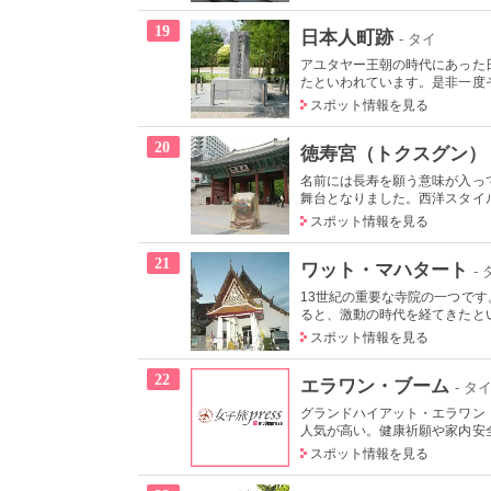
19
日本人町跡
- タイ
アユタヤー王朝の時代にあった日
たといわれています。是非一度そ
スポット情報を見る
20
徳寿宮（トクスグン）
名前には長寿を願う意味が入っ
舞台となりました。西洋スタイル
スポット情報を見る
21
ワット・マハタート
-
13世紀の重要な寺院の一つで
ると、激動の時代を経てきたとい
スポット情報を見る
22
エラワン・ブーム
- タ
グランドハイアット・エラワン
人気が高い。健康祈願や家内安全
スポット情報を見る