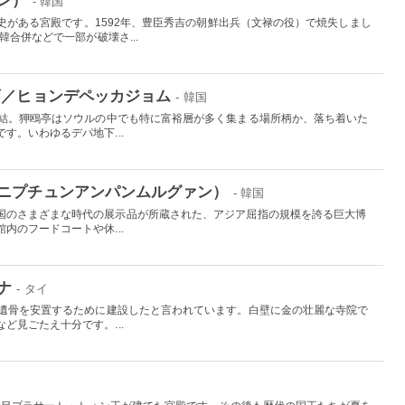
- 韓国
の歴史がある宮殿です。1592年、豊臣秀吉の朝鮮出兵（文禄の役）で焼失しまし
韓合併などで一部が破壊さ...
店／ヒョンデペッカジョム
- 韓国
直結。狎鴎亭はソウルの中でも特に富裕層が多く集まる場所柄か、落ち着いた
す。いわゆるデパ地下...
ニプチュンアンパンムルグァン）
- 韓国
国のさまざまな時代の展示品が所蔵された、アジア屈指の規模を誇る巨大博
内のフードコートや休...
ナ
- タイ
の遺骨を安置するために建設したと言われています。白壁に金の壮麗な寺院で
ど見ごたえ十分です。...
イ