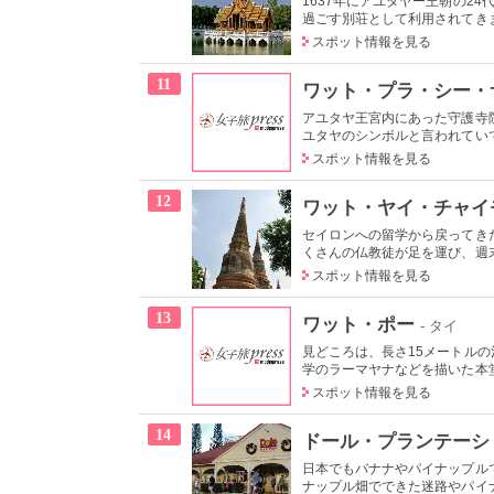
1637年にアユタヤー王朝の2
過ごす別荘として利用されてきまし
スポット情報を見る
11
ワット・プラ・シー・
アユタヤ王宮内にあった守護寺
ユタヤのシンボルと言われていて
スポット情報を見る
12
ワット・ヤイ・チャイ
セイロンへの留学から戻ってき
くさんの仏教徒が足を運び、週末
スポット情報を見る
13
ワット・ポー
- タイ
見どころは、長さ15メートル
学のラーマヤナなどを描いた本堂
スポット情報を見る
14
ドール・プランテーシ
日本でもバナナやパイナップル
ナップル畑でできた迷路やパイナ