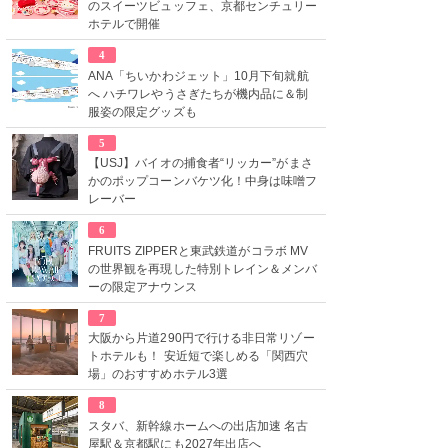
のスイーツビュッフェ、京都センチュリー
ホテルで開催
4
ANA「ちいかわジェット」10月下旬就航
へ ハチワレやうさぎたちが機内品に＆制
服姿の限定グッズも
5
【USJ】バイオの捕食者“リッカー”がまさ
かのポップコーンバケツ化！中身は味噌フ
レーバー
6
FRUITS ZIPPERと東武鉄道がコラボ MV
の世界観を再現した特別トレイン＆メンバ
ーの限定アナウンス
7
大阪から片道290円で行ける非日常リゾー
トホテルも！ 安近短で楽しめる「関西穴
場」のおすすめホテル3選
8
スタバ、新幹線ホームへの出店加速 名古
屋駅＆京都駅にも2027年出店へ