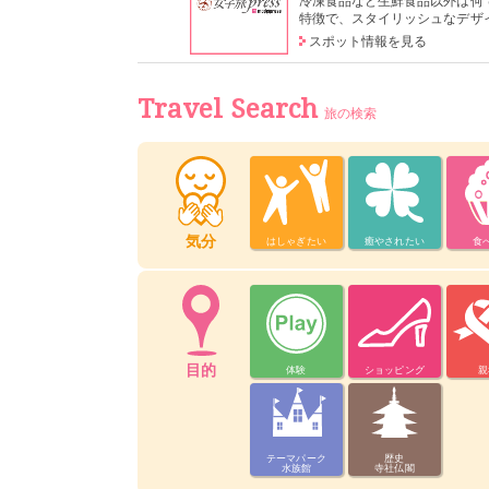
冷凍食品など生鮮食品以外は何
特徴で、スタイリッシュなデザイ
スポット情報を見る
Travel Search
旅の検索
気分
はしゃぎたい
癒やされたい
食
目的
体験
ショッピング
親
テーマパーク
歴史
水族館
寺社仏閣