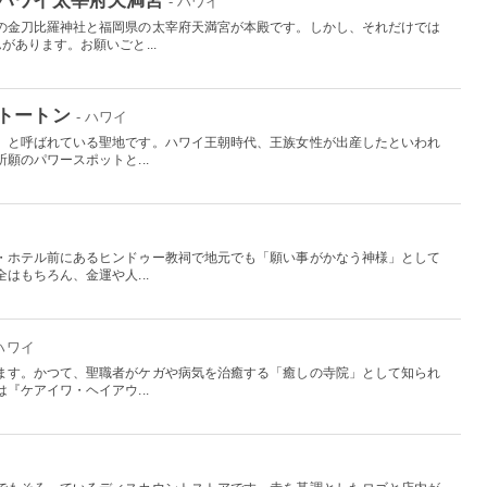
- ハワイ
の金刀比羅神社と福岡県の太宰府天満宮が本殿です。しかし、それだけでは
があります。お願いごと...
トートン
- ハワイ
」と呼ばれている聖地です。ハワイ王朝時代、王族女性が出産したといわれ
願のパワースポットと...
イ
・ホテル前にあるヒンドゥー教祠で地元でも「願い事がかなう神様」として
はもちろん、金運や人...
 ハワイ
ます。かつて、聖職者がケガや病気を治癒する「癒しの寺院」として知られ
『ケアイワ・ヘイアウ...