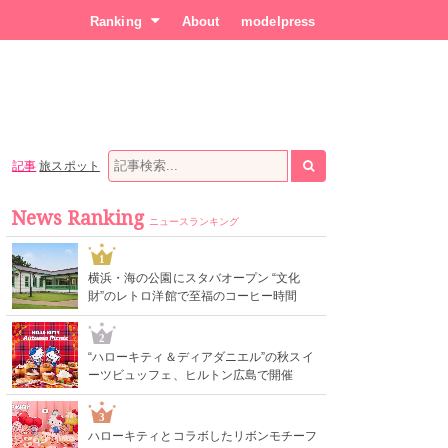
Ranking
About
modelpress
記事
旅スポット
News Ranking
ニュースランキング
1
横浜・海の公園にスタバオープン “文化
財”のレトロ洋館で至福のコーヒー時間
2
“ハローキティ＆ディアダニエル”の秋スイ
ーツビュッフェ、ヒルトン広島で開催
3
ハローキティとコラボしたリボンモチーフ