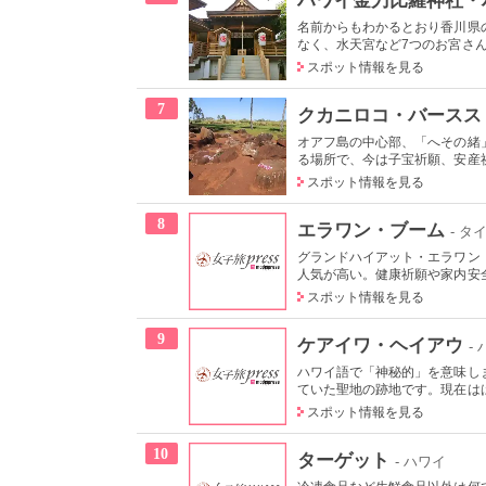
名前からもわかるとおり香川県
なく、水天宮など7つのお宮さん
スポット情報を見る
7
クカニロコ・バースス
オアフ島の中心部、「へその緒
る場所で、今は子宝祈願、安産祈
スポット情報を見る
8
エラワン・ブーム
- タ
グランドハイアット・エラワン
人気が高い。健康祈願や家内安全
スポット情報を見る
9
ケアイワ・ヘイアウ
-
ハワイ語で「神秘的」を意味し
ていた聖地の跡地です。現在はは
スポット情報を見る
10
ターゲット
- ハワイ