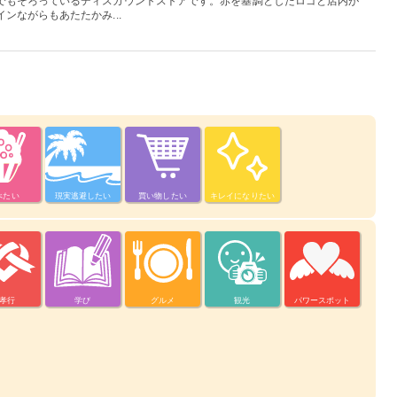
でもそろっているディスカウントストアです。赤を基調としたロゴと店内が
ンながらもあたたかみ...
べたい
現実逃避したい
買い物したい
キレイになりたい
孝行
学び
グルメ
観光
パワースポット