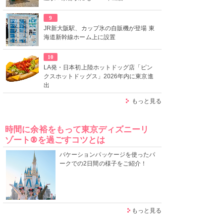
9
JR新大阪駅、カップ氷の自販機が登場 東
海道新幹線ホーム上に設置
10
LA発・日本初上陸ホットドッグ店「ピン
クスホットドッグス」2026年内に東京進
出
もっと見る
時間に余裕をもって東京ディズニーリ
ゾート®を過ごすコツとは
バケーションパッケージを使ったパ
ークでの2日間の様子をご紹介！
もっと見る