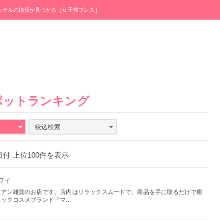
・ホテルの情報が見つかる［女子旅プレス］
ポットランキング
絞込検索
0日付 上位100件を表示
ハワイ
イアン雑貨のお店です。店内はリラックスムードで、商品を手に取るだけで癒
クコスメブランド『マ...