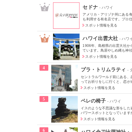
セドナ
- ハワイ
2
アメリカ・アリゾナ州にある
も利用する有名店です。プロ仕様
スポット情報を見る
ハワイ出雲大社
- ハワ
3
1906年、島根県の出雲大社
ています。鳥居やしめ縄も神社も
スポット情報を見る
4
プラ・トリムラティ
-
セントラルワールド前にある、
ってお祈りをしに行くと、恋が成
スポット情報を見る
5
ペレの椅子
- ハワイ
イスのような不思議な形をした
パワースポットとなっていますが
スポット情報を見る
6
ハワイ金刀比羅神社・