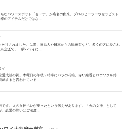
有名なパワースポット『セドナ』が店名の由来。プロのヒーラーやセラピスト
のアイテムだけではな...
イ
から分社されました。以降、日系人や日本からの観光客など、多くの方に愛され
立派で、一瞬ハワイに...
 タイ
恋愛成就の祠。木曜日の午後９時半にバラの花輪、赤い線香とロウソクを持
就すると言われている...
岩です。火の女神ペレが座ったという伝えがあります。「火の女神」として
、恋愛の願いはご法度...
ハワイ太宰府天満宮