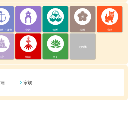
湘南・鎌倉
金沢
大阪
福岡
沖縄
その他
台湾
韓国
タイ
友達
家族