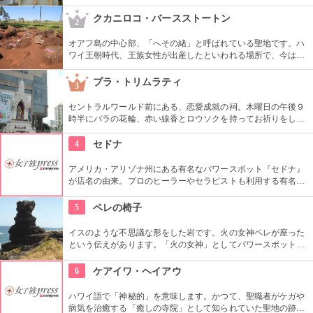
7つのお宮さんがあります。お願いごとによって使い分けても
いいですね。もちろん、全部回ってあらゆるお願いをする人
クカニロコ・バースストートン
2
も。
オアフ島の中心部、「へその緒」と呼ばれている聖地です。ハ
ワイ王朝時代、王族女性が出産したといわれる場所で、今は子
宝祈願、安産祈願のパワースポットとして知られています。た
くさんのエネルギーを浴びて帰ってくださいね。
プラ・トリムラティ
3
セントラルワールド前にある、恋愛成就の祠。木曜日の午後９
時半にバラの花輪、赤い線香とロウソクを持ってお祈りをしに
行くと、恋が成就すると言われている。多くのタイの地元女性
に交じって一緒にお参りしよう。
4
セドナ
アメリカ・アリゾナ州にある有名なパワースポット『セドナ』
が店名の由来。プロのヒーラーやセラピストも利用する有名店
です。プロ仕様のアイテムだけではなく、パワーストーンやブ
レスレット、オイルなど、日常的に使えるものもたくさんあり
5
ペレの椅子
ます。
イスのような不思議な形をした岩です。火の女神ペレが座った
という伝えがあります。「火の女神」としてパワースポットと
なっていますが、恋愛の願いはご法度とされているのでご注意
を。ワイキキから車でも行きやすい場所にありますので、ドラ
6
ケアイワ・ヘイアウ
イブの途中で立ち寄ってみては。
ハワイ語で「神秘的」を意味します。かつて、聖職者がケガや
病気を治癒する「癒しの寺院」として知られていた聖地の跡地