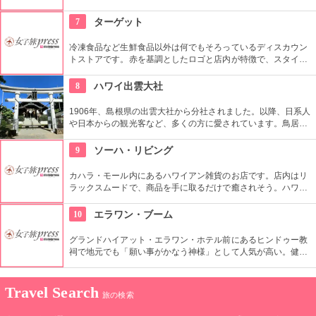
です。現在はは『ケアイワ・ヘイアウ州立公園』として整備さ
れ、市民の憩いの場所になっています。
7
ターゲット
冷凍食品など生鮮食品以外は何でもそろっているディスカウン
トストアです。赤を基調としたロゴと店内が特徴で、スタイリ
ッシュなデザインながらもあたたかみを感じることでしょう。
店内のスターバックスまで赤い内装なのが驚きですね。
8
ハワイ出雲大社
1906年、島根県の出雲大社から分社されました。以降、日系人
や日本からの観光客など、多くの方に愛されています。鳥居や
しめ縄も神社も立派で、一瞬ハワイにいることを忘れそうにな
りそう。日本とハワイで2度お祈りされたお守りも好評です。
9
ソーハ・リビング
カハラ・モール内にあるハワイアン雑貨のお店です。店内はリ
ラックスムードで、商品を手に取るだけで癒されそう。ハワイ
発のオーガニックコスメブランド『マリエオーガニクス』の品
揃えの良さも評判です。お土産に買って帰れそうな小物も充
10
エラワン・ブーム
実。
グランドハイアット・エラワン・ホテル前にあるヒンドゥー教
祠で地元でも「願い事がかなう神様」として人気が高い。健康
祈願や家内安全はもちろん、金運や人気運などの願いをするた
めにも多くの人がお参りに来ます。願いが叶ったら奉納舞を。
Travel Search
旅の検索