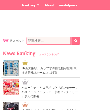
Ranking
About
modelpress
記事
旅スポット
News Ranking
ニュースランキング
1
JR新大阪駅、カップ氷の自販機が登場 東
海道新幹線ホーム上に設置
2
ハローキティとコラボしたリボンモチーフ
のスイーツビュッフェ、京都センチュリー
ホテルで開催
3