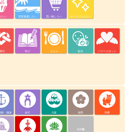
べたい
現実逃避したい
買い物したい
キレイになりたい
孝行
学び
グルメ
観光
パワースポット
湘南・鎌倉
金沢
大阪
福岡
沖縄
その他