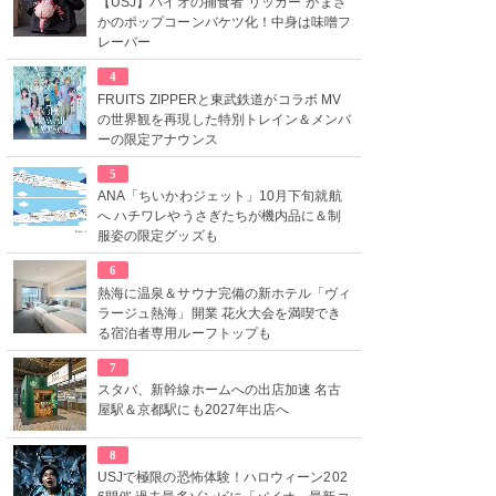
【USJ】バイオの捕食者“リッカー”がまさ
かのポップコーンバケツ化！中身は味噌フ
レーバー
4
FRUITS ZIPPERと東武鉄道がコラボ MV
の世界観を再現した特別トレイン＆メンバ
ーの限定アナウンス
5
ANA「ちいかわジェット」10月下旬就航
へ ハチワレやうさぎたちが機内品に＆制
服姿の限定グッズも
6
熱海に温泉＆サウナ完備の新ホテル「ヴィ
ラージュ熱海」開業 花火大会を満喫でき
る宿泊者専用ルーフトップも
7
スタバ、新幹線ホームへの出店加速 名古
屋駅＆京都駅にも2027年出店へ
8
USJで極限の恐怖体験！ハロウィーン202