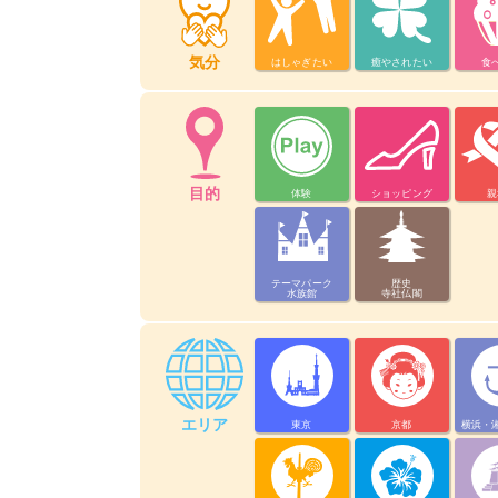
気分
はしゃぎたい
癒やされたい
食
目的
体験
ショッピング
親
テーマパーク
歴史
水族館
寺社仏閣
エリア
東京
京都
横浜・