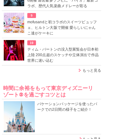
6開催 過去最多ゾンビに「バイオ」最新コ
ラボ、歴代人気楽曲メドレーが彩る
9
mofusandと初コラボのスイーツビュッフ
ェ、ヒルトン大阪で開催 愛らしいにゃん
こ達がケーキに
10
ティム・バートンの没入型展覧会が日本初
上陸 200点超のスケッチや立体演出で作品
世界に迷い込む
もっと見る
時間に余裕をもって東京ディズニーリ
ゾート®を過ごすコツとは
バケーションパッケージを使ったパ
ークでの2日間の様子をご紹介！
もっと見る