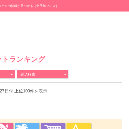
・ホテルの情報が見つかる［女子旅プレス］
ットランキング
絞込検索
月27日付 上位100件を表示