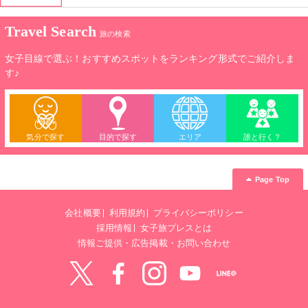
を使用。韓方をベースとしたプログラムを受けることができま
す。
Travel Search
旅の検索
女子目線で選ぶ！おすすめスポットをランキング形式でご紹介しま
す♪
気分で探す
目的で探す
エリア
誰と行く？
Page Top
会社概要
利用規約
プライバシーポリシー
採用情報
女子旅プレスとは
情報ご提供・広告掲載・お問い合わせ
Twitter
Facebook
instagram
YouTube
LINE@