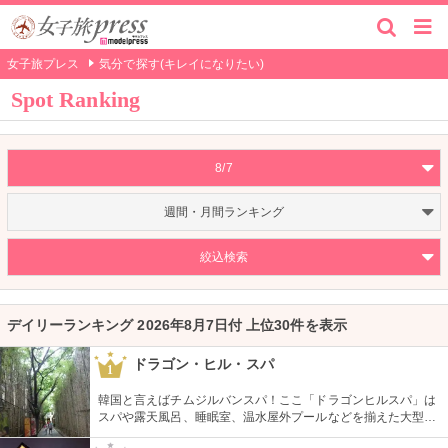
女子旅プレス
気分で探す(キレイになりたい)
Spot Ranking
8/7
週間・月間ランキング
絞込検索
デイリーランキング 2026年8月7日付 上位30件を表示
ドラゴン・ヒル・スパ
1
韓国と言えばチムジルバンスパ！ここ「ドラゴンヒルスパ」は
スパや露天風呂、睡眠室、温水屋外プールなどを揃えた大型施
設です。チムジル服で一日過ごせる施設内には、シネマホール