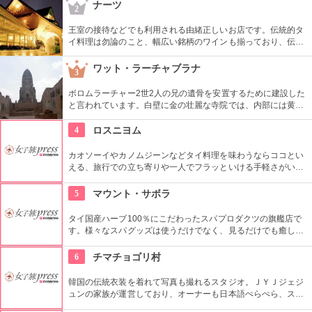
やゴルフ練習場、マッサージ、レストランなど様々なお楽しみ
ナーツ
2
スポットがあるので、時間が過ぎるのもあっという間です！
王室の接待などでも利用される由緒正しいお店です。伝統的タ
イ料理は勿論のこと、幅広い銘柄のワインも揃っており、伝統
舞踊の催し物も観ることができます。
ワット・ラーチャブラナ
3
ボロムラーチャー2世2人の兄の遺骨を安置するために建設した
と言われています。白壁に金の壮麗な寺院では、内部には黄金
の仏像があるなど見ごたえ十分です。また敷地内には、金閣寺
の造りを模した日本人納骨堂もあります。
4
ロスニヨム
カオソーイやカノムジーンなどタイ料理を味わうならココとい
える、旅行での立ち寄りや一人でフラッといける手軽さがいい
お店です。クラシカルでおしゃれな店内のデザインも一見の価
値アリです。
5
マウント・サボラ
タイ国産ハーブ100％にこだわったスパプロダクツの旗艦店で
す。様々なスパグッズは使うだけでなく、見るだけでも癒しに
なる品々が揃っています。
6
チマチョゴリ村
韓国の伝統衣装を着れて写真も撮れるスタジオ。ＪＹＪジェジ
ュンの家族が運営しており、オーナーも日本語ぺらぺら、スタ
ッフも日本人がいるので言葉の心配もなし。女性はもちろん、