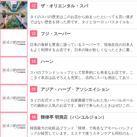
食事ができる。
12
ザ・オリエンタル・スパ
タイのスパの歴史はこのお店から始まったといっても言い過ぎ
ではない歴史を持った所です。タイとヨーロッパスタイルを混
ぜたその優雅なセラピストの技術や空間に酔いしれること必至
です。
13
フジ・スーパー
日本の食材も豊富に扱っているスーパーで、現地在住の日本人
もよく利用するお店です。日本の味が欲しくなったときに重宝
します。現地の商品もたくさん扱っているのでお土産を買うに
もいいですよ。
14
ハーン
スパのブランドショップとして世界的にも有名なお店です。こ
こタイ本店は品ぞろえも充実し、店内にスパも併設してあり、
最高のくつろぎを約束してくれるでしょう。
15
アジア・ハーブ・アソシエイション
タイの古式マッサージと自家農園で作られた生ハーバルボール
での施術が人気のお店です。旅行で来られたときはぜひこのお
店のサービスで疲れを取られることをおすすめします。個室完
備というのもうれしいところです。
16
韓律亭 明洞店（ハンユルジョン）
韓国最大の化粧品ブランド「韓律」で有名なアモーレパシフィ
ックが経営しています。エステで使うスキンケアも同社のもの