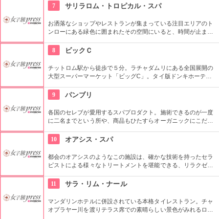
男性や小さな子供用の衣装も沢山あり、カップル写真に家族写
7
サリラロム・トロピカル・スパ
真、友達同士の記念にもってこい。
お洒落なショップやレストランが集まっている注目エリアのト
ンローにある緑色に囲まれたその空間にいると、時間が止まっ
ているような錯覚に陥ってしまうような気持ちにさせられま
す。もちろんトリートメント・マッサージも充実、素敵なティ
8
ビックＣ
ールームもあります。
チットロム駅から徒歩で５分。ラチャダムリにある全国展開の
大型スーパーマーケット「ビッグC」。タイ版ドンキホーテと
いう感じで、タイの日用品や食料雑貨がなんでもそろいます。
9
パンブリ
各国のセレブが愛用するスパプロダクト。施術できるのが一度
に二名までという所や、商品もひたすらオーガニックにこだわ
っていたりというのが一度は足を運んでみたくなる由縁でしょ
う。
10
オアシス・スパ
都会のオアシスのようなこの施設は、確かな技術を持ったセラ
ピストによる様々なトリートメントを堪能できる、リラクゼー
ションというにふさわしいお店です。伝統的な家屋を使ってお
り、たくさんの欧米人やタイの有名人も来店しています。
11
サラ・リム・ナール
マンダリンホテルに併設されている本格タイレストラン。チャ
オプラヤー川を渡りテラス席での素晴らしい景色がみれるロケ
ーションや雰囲気が最高。また、夜はタイ古典舞踏をみならが