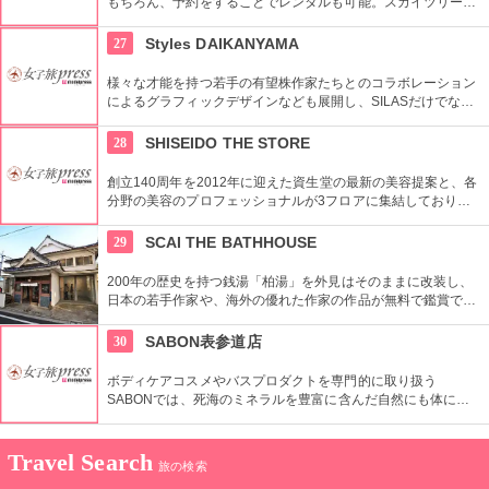
もちろん、予約をすることでレンタルも可能。スカイツリーや
周辺の観光におすすめです。さらに新たな試みとしてチャリカ
フェをオープンし、注目を集めている。
27
Styles DAIKANYAMA
様々な才能を持つ若手の有望株作家たちとのコラボレーション
によるグラフィックデザインなども展開し、SILASだけでな
く、SILASと通じる世界のブランドも取り扱っている。
28
SHISEIDO THE STORE
創立140周年を2012年に迎えた資生堂の最新の美容提案と、各
分野の美容のプロフェッショナルが3フロアに集結しており、
幅広く美に対応した空間である。随時フェアやメーキャップイ
ベントなどのイベントをしているのでチェックしよう。
29
SCAI THE BATHHOUSE
200年の歴史を持つ銭湯「柏湯」を外見はそのままに改装し、
日本の若手作家や、海外の優れた作家の作品が無料で鑑賞でき
るギャラリーです。
30
SABON表参道店
ボディケアコスメやバスプロダクトを専門的に取り扱う
SABONでは、死海のミネラルを豊富に含んだ自然にも体にも
優しい製品が充実。ギフトにも最適。
Travel Search
旅の検索