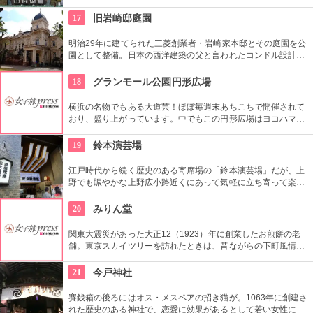
ン』は登場以来お店の看板メニュー。一人でも気軽に入れるの
がいい。浅草を観光した際には是非立ち寄りたい。
17
旧岩崎邸庭園
明治29年に建てられた三菱創業者・岩崎家本邸とその庭園を公
園として整備。日本の西洋建築の父と言われたコンドル設計の
洋館や撞球室は本格的な西洋木造建築で見応えたっぷり。重要
文化財にもなっている。
18
グランモール公園円形広場
横浜の名物でもある大道芸！ほぼ毎週末あちこちで開催されて
おり、盛り上がっています。中でもこの円形広場はヨコハマ大
道芸のメインスタジアム！階段は客席へと早変わり！次々と疲
労される、驚きの芸に子供も大人も釘付けです！
19
鈴本演芸場
江戸時代から続く歴史のある寄席場の「鈴本演芸場」だが、上
野でも賑やかな上野広小路近くにあって気軽に立ち寄って楽し
むことができる。好きな落語家や漫才の名前を見つけたら迷わ
ず入ってみてはいかがでしょう。
20
みりん堂
関東大震災があった大正12（1923）年に創業したお煎餅の老
舗。東京スカイツリーを訪れたときは、昔ながらの下町風情と
あたたかい「おもてなしの心」にも触れてみたいですね。近年
ではぬれ煎餅にアイスクリームをはさんだ「ぬれソフト」も人
21
今戸神社
気。
賽銭箱の後ろにはオス・メスペアの招き猫が。1063年に創建さ
れた歴史のある神社で、恋愛に効果があるとして若い女性に人