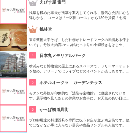
な方、ファッション業界の方、ファッションを学ぶ方、必見で
えびす屋 雷門
2
す。
浅草を極めた車夫が浅草を案内してくれる。陽気な会話に心も
弾むかも。 コースは「一区間コース」から180分貸切「七福神
巡り」まで6種類あり。結婚式、イベント・出張での利用も大
好評だとか。
桃林堂
3
東京藝術大学そば、しだれ柳がトレードマークの風情ある佇ま
いです。丹波大納言のつぶ餡たっぷりの小鯛焼きをはじめ、水
ようかんや最中、ぜんざいなど、品の良い和菓子がそろってい
ます。お抹茶をいただきながら店内でも。
4
日本丸メモリアルパーク
横浜みなと博物館の屋上にあるスペースで、フリーマーケット
を始め、アリーナではライブなどのイベントが楽しめます。も
ともとは船の修繕用に建設されたドックで今では国の重要文化
財に指定されています。
5
ホテルオークラ ガーデンテラス
モダンな外観が印象的な『法隆寺宝物館』に併設されていま
す。展示物を見たあとの休憩やお食事に。お天気の良い日はテ
ラス席に座ることもできます。特別展に合わせて限定メニュー
が出ることもありますので、何度も訪れたいですね。
6
かっぱ橋道具街
プロ御用達の料理器具を専門に扱うお店が並ぶ商店街です。他
ではなかなか手に入らない器具や食品サンプルも人気です。