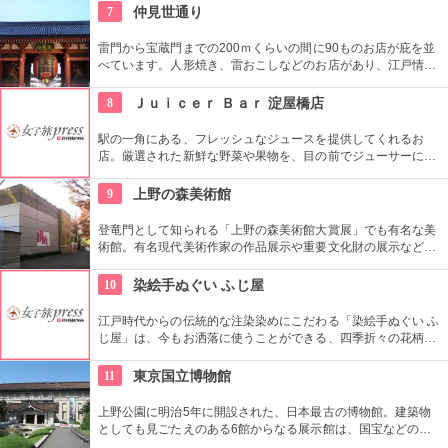
7
仲見世通り
雷門から宝蔵門までの200ｍくらいの間に90ものお店が庇を並
べています。人形焼き、雷おこしなどのお店があり、江戸情緒
を感じさせる通りです。
8
Ｊｕｉｃｅｒ Ｂａｒ 淀屋橋店
駅の一角にある、フレッシュなジュースを提供してくれるお
店。厳選された新鮮な野菜や果物を、目の前でジューサーにか
けてくれる。いつもできたてで美味しいジュースが、リーズナ
ブルに飲める。大阪名物ミックスジュースも、１８０円で飲め
9
上野の森美術館
る。牛乳、みかん、黄桃、バナナなどのバランスがよく、飲み
やすい。
登竜門として知られる「上野の森美術館大賞展」でも有名な美
術館。有名現代美術作家の作品展示や重要文化財の展示など、
話題に富んだ展示が行われている。併設されたカフェで、足を
休めるのもいかが？
10
染絵手ぬぐい ふじ屋
江戸時代からの伝統的な注染染めにこだわる「染絵手ぬぐい ふ
じ屋」は、今もお洒落に使うことができる、四季折々の花柄や
伝統柄の手ぬぐいを常時200種類取り揃えています。手ぬぐい
地の小物も各種扱っています。
11
東京国立博物館
上野公園に明治5年に開設された、日本最古の博物館。建築物
としても見ごたえのある6館からなる展示館は、国宝などの歴
史資料や日本やアジアの美術品など約11万点が所蔵されていま