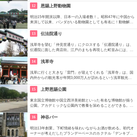
す。オリジナルグッズを販売するミュージアムショップや食事
12
恩賜上野動物園
もできるカフェなども併設されています。
明治15年開演以降、日本一の入場者数！。昭和47年に中国から
来演して以来、パンダがいる動物園としても有名に！動物解説
員による無料のガイドツアーに参加もお勧め。
13
伝法院通り
浅草寺を望む「仲見世通り」にクロスする「伝通院通り」は、
伝通院に面した商店街。江戸のまちを再現した町並みには、屋
根の上の鼠小僧や火の見櫓、軒瓦、などたくさんの見どころが
あります。多彩なお店が並んでいて、買い物や食事も楽しめま
14
浅草寺
す。
浅草に行くと大きな「雷門」が迎えてくれる「浅草寺」は、国
内外からの観光客が年間3,000万人が訪れるという浅草観光一
番の名所。地元の方からも「観音様」の愛称で親しまれている
都内最古の名刹です。
15
上野恩賜公園
東京国立博物館や国立西洋美術館といった有名な博物館が揃う
公園。アカデミックな公園内で教養を深めることができる。ま
た、不忍池や犬を連れた西郷隆盛像も有名。
16
神谷バー
明治13年創業。下町情緒を味わいながらお酒が飲める。初代オ
ーナーが考えだしたブランデーベースのカクテル『デンキブラ