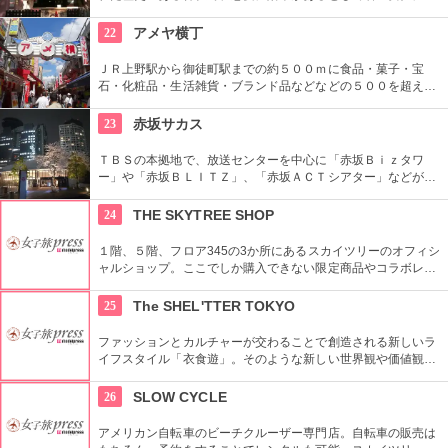
気。訪れた際には、かわいい招き猫がデザインされたお守りを
購入してみては？
22
アメヤ横丁
ＪＲ上野駅から御徒町駅までの約５００ｍに食品・菓子・宝
石・化粧品・生活雑貨・ブランド品などなどの５００を超える
お店がずらりと軒を並べている。アメ横名物としてはお菓子の
叩き売りがある。
23
赤坂サカス
ＴＢＳの本拠地で、放送センターを中心に「赤坂Ｂｉｚタワ
ー」や「赤坂ＢＬＩＴＺ」、「赤坂ＡＣＴシアター」などが揃
う複合施設。「Sacas広場」では数多くのイベントも。
24
THE SKYTREE SHOP
１階、５階、フロア345の3か所にあるスカイツリーのオフィシ
ャルショップ。ここでしか購入できない限定商品やコラボレー
ション商品を多数取り揃えている。フロア345で買い物すれば
日本一高いところでの購入として記念に残る思い出に！
25
The SHEL'TTER TOKYO
ファッションとカルチャーが交わることで創造される新しいラ
イフスタイル「衣食遊」。そのような新しい世界観や価値観を
発信するため、アパレルだけではなくライフスタイルグッズな
ど幅広い商品を扱っている。
26
SLOW CYCLE
アメリカン自転車のビーチクルーザー専門店。自転車の販売は