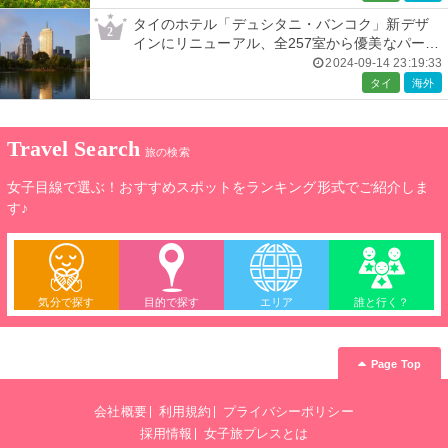
タイのホテル「デュシタニ・バンコク」新デザ
2
インにリニューアル、全257室から優美なパーク
ビューを一望
2024-09-14 23:19:33
タイ
海外
Travel Search
旅の検索
女子目線で選ぶ！おすすめスポットをランキング形式でご紹介しま
す♪
気分で探す
目的で探す
エリア
誰と行く？
Page Top
会社概要
利用規約
プライバシーポリシー
採用情報
女子旅プレスとは