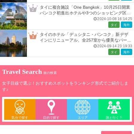
タイに複合施設「One Bangkok」10月25日開業
2
バンコク初進出ホテルや3つのショッピング区画
など完備
2024-10-08 16:14:25
タイ
海外
タイのホテル「デュシタニ・バンコク」新デザ
3
インにリニューアル、全257室から優美なパーク
ビューを一望
2024-09-14 23:19:33
タイ
海外
Travel Search
旅の検索
女子目線で選ぶ！おすすめスポットをランキング形式でご紹介しま
す♪
気分で探す
目的で探す
エリア
誰と行く？