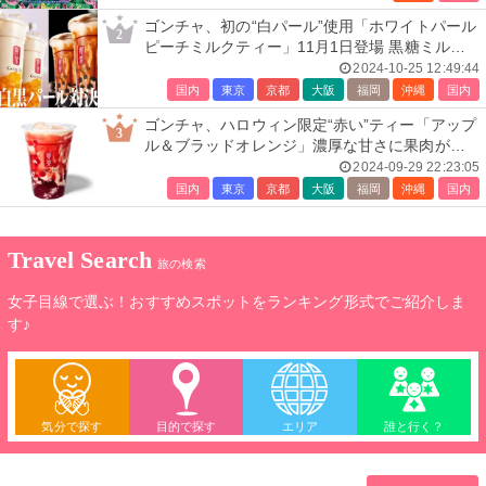
ゴンチャ、初の“白パール”使用「ホワイトパール
2
ピーチミルクティー」11月1日登場 黒糖ミルク
ティーも
2024-10-25 12:49:44
国内
東京
京都
大阪
福岡
沖縄
国内
ゴンチャ、ハロウィン限定“赤い”ティー「アップ
3
ル＆ブラッドオレンジ」濃厚な甘さに果肉がア
クセント
2024-09-29 22:23:05
国内
東京
京都
大阪
福岡
沖縄
国内
Travel Search
旅の検索
女子目線で選ぶ！おすすめスポットをランキング形式でご紹介しま
す♪
気分で探す
目的で探す
エリア
誰と行く？