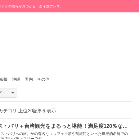
・ホテルの情報が見つかる［女子旅プレス］
京都
沖縄
国内
その他
グ
」カテゴリ 上位30記事を表示
【PR】憧れのフランス・パリ＋台湾観光をまるっと堪能！満足度120％な弾丸海外旅行プラン
ンス・パリへの旅。かの有名なエッフェル塔や凱旋門といった世界的名所での
店やパティスリーでの...