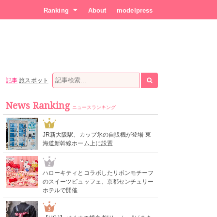
Ranking
About
modelpress
記事
旅スポット
News Ranking
ニュースランキング
1
JR新大阪駅、カップ氷の自販機が登場 東
海道新幹線ホーム上に設置
2
ハローキティとコラボしたリボンモチーフ
のスイーツビュッフェ、京都センチュリー
ホテルで開催
3