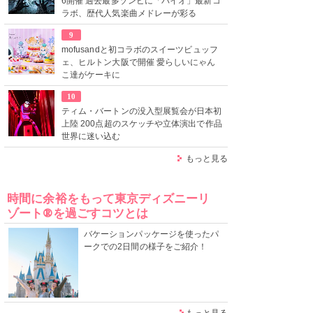
6開催 過去最多ゾンビに「バイオ」最新コ
ラボ、歴代人気楽曲メドレーが彩る
9
mofusandと初コラボのスイーツビュッフ
ェ、ヒルトン大阪で開催 愛らしいにゃん
こ達がケーキに
10
ティム・バートンの没入型展覧会が日本初
上陸 200点超のスケッチや立体演出で作品
世界に迷い込む
もっと見る
時間に余裕をもって東京ディズニーリ
ゾート®を過ごすコツとは
バケーションパッケージを使ったパ
ークでの2日間の様子をご紹介！
もっと見る