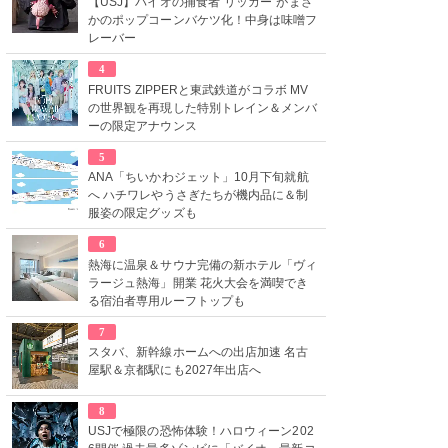
【USJ】バイオの捕食者“リッカー”がまさ
かのポップコーンバケツ化！中身は味噌フ
レーバー
4
FRUITS ZIPPERと東武鉄道がコラボ MV
の世界観を再現した特別トレイン＆メンバ
ーの限定アナウンス
5
ANA「ちいかわジェット」10月下旬就航
へ ハチワレやうさぎたちが機内品に＆制
服姿の限定グッズも
6
熱海に温泉＆サウナ完備の新ホテル「ヴィ
ラージュ熱海」開業 花火大会を満喫でき
る宿泊者専用ルーフトップも
7
スタバ、新幹線ホームへの出店加速 名古
屋駅＆京都駅にも2027年出店へ
8
USJで極限の恐怖体験！ハロウィーン202