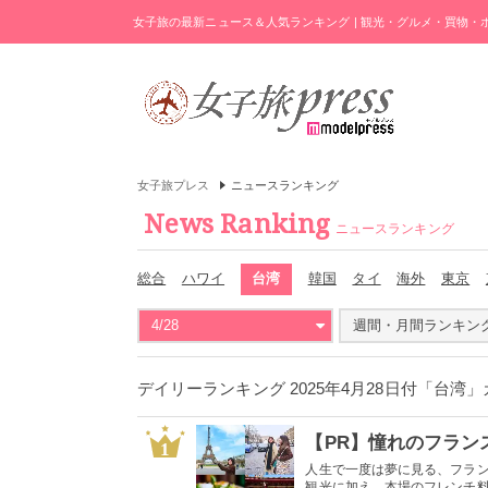
女子旅の最新ニュース＆人気ランキング | 観光・グルメ・買物
女子旅プレス
ニュースランキング
News Ranking
ニュースランキング
総合
ハワイ
台湾
韓国
タイ
海外
東京
4/28
週間・月間ランキン
デイリーランキング 2025年4月28日付「台湾
1
人生で一度は夢に見る、フラ
観光に加え、本場のフレンチ料理