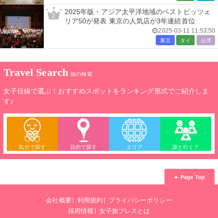
2025年版・アジア太平洋地域のベストピッツェ
2
リア50が発表 東京の人気店が3年連続首位
2025-03-11 11:53:50
東京
タイ
台湾
Travel Search
旅の検索
女子目線で選ぶ！おすすめスポットをランキング形式でご紹介しま
す♪
気分で探す
目的で探す
エリア
誰と行く？
Page Top
会社概要
利用規約
プライバシーポリシー
採用情報
女子旅プレスとは