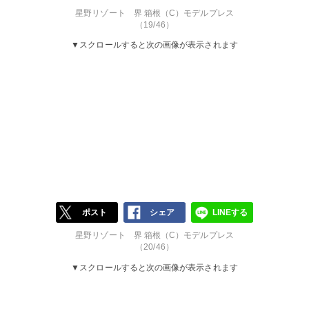
星野リゾート 界 箱根（C）モデルプレス
（19/46）
▼スクロールすると次の画像が表示されます
ポスト
シェア
LINEする
星野リゾート 界 箱根（C）モデルプレス
（20/46）
▼スクロールすると次の画像が表示されます