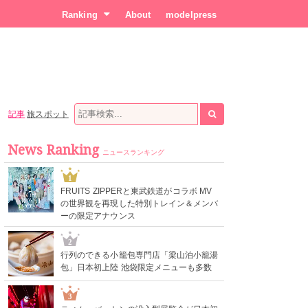
Ranking
About
modelpress
記事
旅スポット
News Ranking
ニュースランキング
1
FRUITS ZIPPERと東武鉄道がコラボ MV
の世界観を再現した特別トレイン＆メンバ
ーの限定アナウンス
2
行列のできる小籠包専門店「梁山泊小籠湯
包」日本初上陸 池袋限定メニューも多数
3