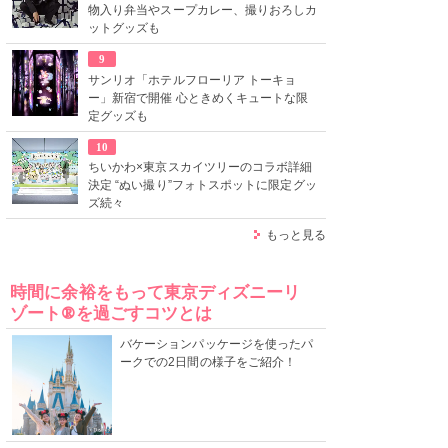
物入り弁当やスープカレー、撮りおろしカ
ットグッズも
9
サンリオ「ホテルフローリア トーキョ
ー」新宿で開催 心ときめくキュートな限
定グッズも
10
ちいかわ×東京スカイツリーのコラボ詳細
決定 “ぬい撮り”フォトスポットに限定グッ
ズ続々
もっと見る
時間に余裕をもって東京ディズニーリ
ゾート®を過ごすコツとは
バケーションパッケージを使ったパ
ークでの2日間の様子をご紹介！