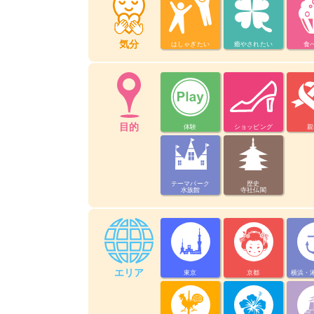
気分
はしゃぎたい
癒やされたい
食
目的
体験
ショッピング
親
テーマパーク
歴史
水族館
寺社仏閣
エリア
東京
京都
横浜・