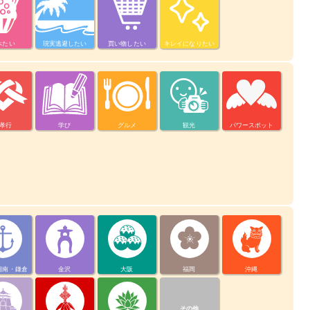
べたい
現実逃避したい
買い物したい
キレイになりたい
孝行
学び
グルメ
観光
パワースポット
湘南・鎌倉
金沢
大阪
福岡
沖縄
その他