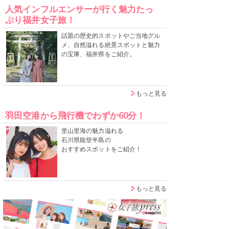
人気インフルエンサーが行く魅力たっ
ぷり福井女子旅！
話題の歴史的スポットやご当地グル
メ、自然溢れる絶景スポットと魅力
の宝庫、福井県をご紹介。
もっと見る
羽田空港から飛行機でわずか60分！
里山里海の魅力溢れる
石川県能登半島の
おすすめスポットをご紹介！
もっと見る