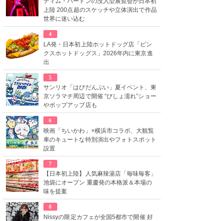
ティム・バートンの没入型展覧会が日本初
上陸 200点超のスケッチや立体演出で作品
世界に迷い込む
4
LA発・日本初上陸ホットドッグ店「ピン
クスホットドッグス」2026年内に東京進
出
5
サンリオ「はぴだんぶい」夏イベント、東
京ソラマチ周辺で開催 “びしょ濡れ”ショー
やポップアップ店も
6
映画「ちいかわ」×横浜市コラボ、大観覧
車のキュートな特別演出やフォトスポット
設置
7
【日本初上陸】人気麻辣湯店「毎味毎客」
池袋にオープン 重慶発の本格派＆本場の
味を提案
8
Nissyの限定カフェが全国5都市で開催 好