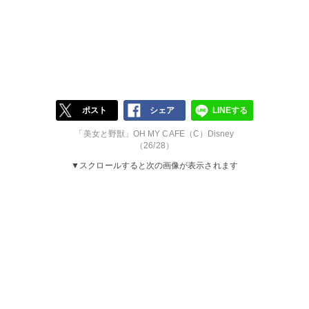
ポスト
シェア
LINEする
「美女と野獣」OH MY CAFE（C）Disney
（26/28）
▼スクロールすると次の画像が表示されます