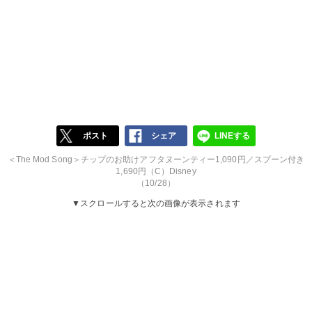
ポスト
シェア
LINEする
＜The Mod Song＞チップのお助けアフタヌーンティー1,090円／スプーン付き
1,690円（C）Disney
（10/28）
▼スクロールすると次の画像が表示されます