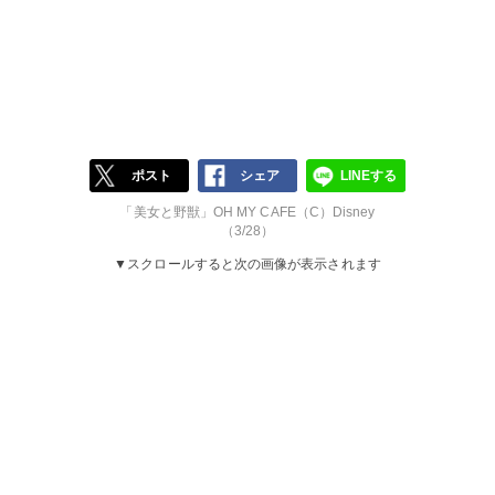
ポスト
シェア
LINEする
「美女と野獣」OH MY CAFE（C）Disney
（3/28）
▼スクロールすると次の画像が表示されます