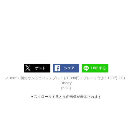
ポスト
シェア
LINEする
＜Belle＞朝のサンドウィッチプレート1,390円／プレート付き3,190円（C）
Disney
（6/28）
▼スクロールすると次の画像が表示されます