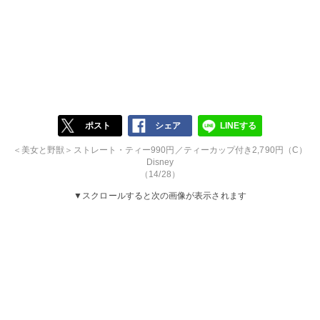
ポスト
シェア
LINEする
＜美女と野獣＞ストレート・ティー990円／ティーカップ付き2,790円（C）
Disney
（14/28）
▼スクロールすると次の画像が表示されます