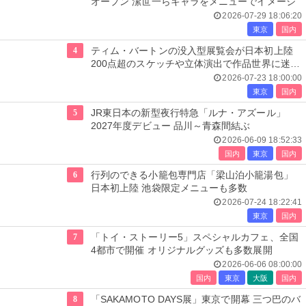
オープン 潔世一らキャラをメニューでイメージ
2026-07-29 18:06:20
東京
国内
4
ティム・バートンの没入型展覧会が日本初上陸
200点超のスケッチや立体演出で作品世界に迷い
込む
2026-07-23 18:00:00
東京
国内
5
JR東日本の新型夜行特急「ルナ・アズール」
2027年度デビュー 品川～青森間結ぶ
2026-06-09 18:52:33
国内
東京
国内
6
行列のできる小籠包専門店「梁山泊小籠湯包」
日本初上陸 池袋限定メニューも多数
2026-07-24 18:22:41
東京
国内
7
「トイ・ストーリー5」スペシャルカフェ、全国
4都市で開催 オリジナルグッズも多数展開
2026-06-06 08:00:00
国内
東京
大阪
国内
8
「SAKAMOTO DAYS展」東京で開幕 三つ巴のバ