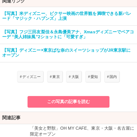
関連リンク
【写真】米ディズニー、ピクサー映画の世界観を満喫できる新パレ
ード「マジック・ハプンズ」上演
【写真】フジ三田友梨佳＆永島優美アナ、Xmasディズニーでペアコ
ーデ “美人姉妹風”2ショットに「可愛すぎ」
【写真】ディズニー×東京ばな奈のスイーツショップがJR東京駅に
オープン
#
ディズニー
#
東京
#
大阪
#
愛知
#
国内
この写真の記事を読む
関連記事
「美女と野獣」OH MY CAFE、東京・大阪・名古屋に
限定オープン