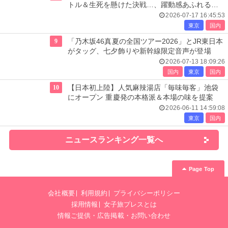
トル＆生死を懸けた決戦…、躍動感あふれる展
示エリア全貌公開
2026-07-17 16:45:53
東京
国内
9
「乃木坂46真夏の全国ツアー2026」とJR東日本
がタッグ、七夕飾りや新幹線限定音声が登場
2026-07-13 18:09:26
国内
東京
国内
10
【日本初上陸】人気麻辣湯店「毎味毎客」池袋
にオープン 重慶発の本格派＆本場の味を提案
2026-06-11 14:59:08
東京
国内
ニュースランキング一覧へ
Page Top
会社概要
利用規約
プライバシーポリシー
採用情報
女子旅プレスとは
情報ご提供・広告掲載・お問い合わせ