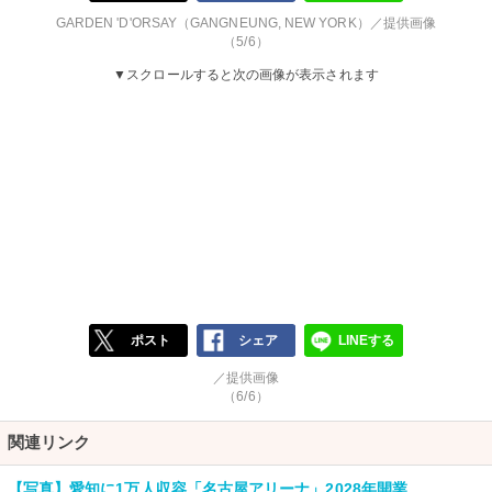
GARDEN 'D'ORSAY（GANGNEUNG, NEW YORK）／提供画像
（5/6）
▼スクロールすると次の画像が表示されます
ポスト
シェア
LINEする
／提供画像
（6/6）
関連リンク
【写真】愛知に1万人収容「名古屋アリーナ」2028年開業