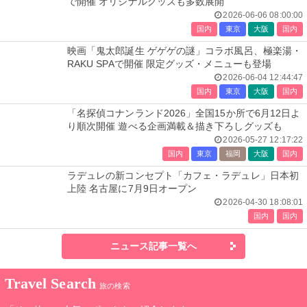
で開催 オリジナルグッズも多数展開
2026-06-06 08:00:00
国内
東京
大阪
国内
映画「鬼太郎誕生 ゲゲゲの謎」コラボ風呂、極楽湯・
RAKU SPAで開催 限定グッズ・メニューも登場
2026-06-04 12:44:47
国内
東京
大阪
国内
「名探偵コナンランド2026」全国15か所で6月12日よ
り順次開催 遊べる企画満載＆描き下ろしグッズも
2026-05-27 12:17:22
国内
東京
福岡
大阪
国内
ラデュレの新コンセプト「カフェ・ラデュレ」日本初
上陸 名古屋に7月9日オープン
2026-04-30 18:08:01
国内
国内
ニュース記事一覧へ
Travel Search
旅の検索