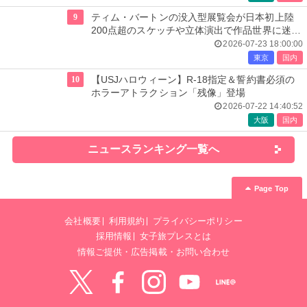
9
ティム・バートンの没入型展覧会が日本初上陸
200点超のスケッチや立体演出で作品世界に迷い
込む
2026-07-23 18:00:00
東京
国内
10
【USJハロウィーン】R-18指定＆誓約書必須の
ホラーアトラクション「残像」登場
2026-07-22 14:40:52
大阪
国内
ニュースランキング一覧へ
Page Top
会社概要
利用規約
プライバシーポリシー
採用情報
女子旅プレスとは
情報ご提供・広告掲載・お問い合わせ
Twitter
Facebook
instagram
YouTube
LINE@