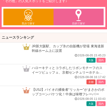
「その他」の人気スポットをご紹介します♪
気分で探す
目的で探す
ニュースランキング
JR新大阪駅、カップ氷の自販機が登場 東海道新
1
幹線ホーム上に設置
2026-08-05 15:45:23
大阪
国内
ハローキティとコラボしたリボンモチーフのス
2
イーツビュッフェ、京都センチュリーホテルで
開催
2026-08-06 16:17:42
京都
国内
【USJ】バイオの捕食者“リッカー”がまさかのポ
3
ップコーンバケツ化！中身は味噌フレーバー
2026-08-05 11:03:43
大阪
国内