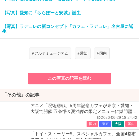
【写真】愛知に「ららぽーと安城」誕生
【写真】ラデュレの新コンセプト「カフェ・ラデュレ」名古屋に誕
生
#
アルテミュージアム
#
愛知
#
国内
この写真の記事を読む
「その他」の記事
アニメ「呪術廻戦」5周年記念カフェが東京・愛知・
大阪で開催 五条悟＆夏油傑の限定メニューに獄門疆テ
ィラミス復刻、グッズも続々
2026-06-29 18:24:42
国内
東京
大阪
国内
「トイ・ストーリー5」スペシャルカフェ、全国4都市