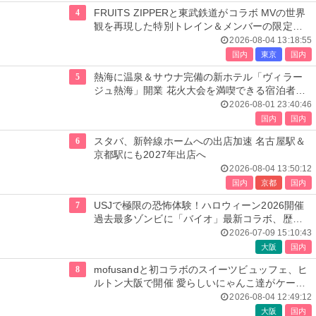
4
FRUITS ZIPPERと東武鉄道がコラボ MVの世界
観を再現した特別トレイン＆メンバーの限定ア
ナウンス
2026-08-04 13:18:55
国内
東京
国内
5
熱海に温泉＆サウナ完備の新ホテル「ヴィラー
ジュ熱海」開業 花火大会を満喫できる宿泊者専
用ルーフトップも
2026-08-01 23:40:46
国内
国内
6
スタバ、新幹線ホームへの出店加速 名古屋駅＆
京都駅にも2027年出店へ
2026-08-04 13:50:12
国内
京都
国内
7
USJで極限の恐怖体験！ハロウィーン2026開催
過去最多ゾンビに「バイオ」最新コラボ、歴代
人気楽曲メドレーが彩る
2026-07-09 15:10:43
大阪
国内
8
mofusandと初コラボのスイーツビュッフェ、ヒ
ルトン大阪で開催 愛らしいにゃんこ達がケーキ
に
2026-08-04 12:49:12
大阪
国内