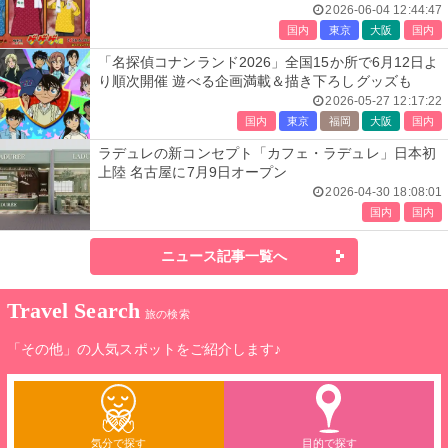
2026-06-04 12:44:47
国内
東京
大阪
国内
「名探偵コナンランド2026」全国15か所で6月12日よ
り順次開催 遊べる企画満載＆描き下ろしグッズも
2026-05-27 12:17:22
国内
東京
福岡
大阪
国内
ラデュレの新コンセプト「カフェ・ラデュレ」日本初
上陸 名古屋に7月9日オープン
2026-04-30 18:08:01
国内
国内
ニュース記事一覧へ
Travel Search
旅の検索
「その他」の人気スポットをご紹介します♪
気分で探す
目的で探す