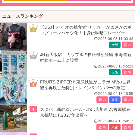
ニュースランキング
【USJ】バイオの捕食者“リッカー”がまさかのポ
1
ップコーンバケツ化！中身は味噌フレーバー
2026-08-05 11:03:43
大阪
国内
JR新大阪駅、カップ氷の自販機が登場 東海道新
2
幹線ホーム上に設置
2026-08-05 15:45:23
大阪
国内
FRUITS ZIPPERと東武鉄道がコラボ MVの世界
3
観を再現した特別トレイン＆メンバーの限定ア
ナウンス
2026-08-04 13:18:55
国内
東京
国内
4
スタバ、新幹線ホームへの出店加速 名古屋駅＆
京都駅にも2027年出店へ
2026-08-04 13:50:12
国内
京都
国内