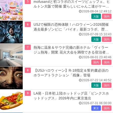
5
mofusandと初コラボのスイーツビュッフェ、ヒ
ルトン大阪で開催 愛らしいにゃんこ達がケーキ
に
2026-08-04 12:49:12
大阪
国内
6
USJで極限の恐怖体験！ハロウィーン2026開催
過去最多ゾンビに「バイオ」最新コラボ、歴代
人気楽曲メドレーが彩る
2026-07-09 15:10:43
大阪
国内
7
熱海に温泉＆サウナ完備の新ホテル「ヴィラー
ジュ熱海」開業 花火大会を満喫できる宿泊者専
用ルーフトップも
2026-08-01 23:40:46
国内
国内
8
【USJハロウィーン】R-18指定＆誓約書必須の
ホラーアトラクション「残像」登場
2026-07-22 14:40:52
大阪
国内
9
LA発・日本初上陸ホットドッグ店「ピンクスホ
ットドッグス」2026年内に東京進出
2026-07-31 06:00:00
東京
国内