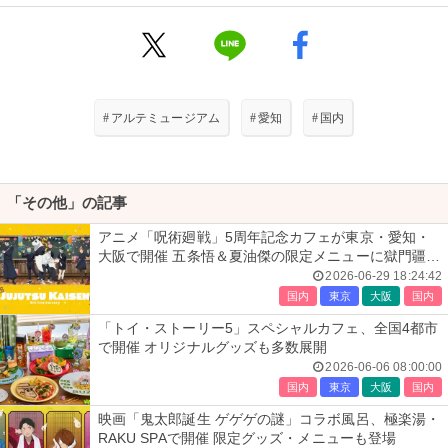
#
アルテミュージアム
#
愛知
#
国内
「その他」の記事
アニメ「呪術廻戦」5周年記念カフェが東京・愛知・
大阪で開催 五条悟＆夏油傑の限定メニューに獄門疆テ
ィラミス復刻、グッズも続々
2026-06-29 18:24:42
国内
東京
大阪
国内
「トイ・ストーリー5」スペシャルカフェ、全国4都市
で開催 オリジナルグッズも多数展開
2026-06-06 08:00:00
国内
東京
大阪
国内
映画「鬼太郎誕生 ゲゲゲの謎」コラボ風呂、極楽湯・
RAKU SPAで開催 限定グッズ・メニューも登場