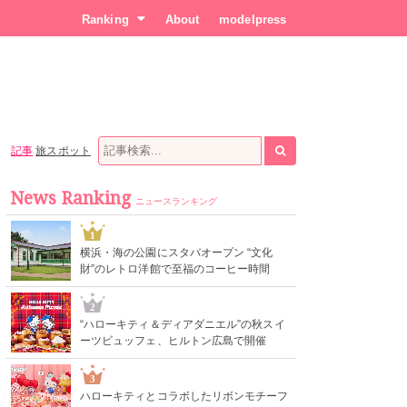
Ranking
About
modelpress
記事
旅スポット
News Ranking
ニュースランキング
1
横浜・海の公園にスタバオープン “文化
財”のレトロ洋館で至福のコーヒー時間
2
“ハローキティ＆ディアダニエル”の秋スイ
ーツビュッフェ、ヒルトン広島で開催
3
ハローキティとコラボしたリボンモチーフ