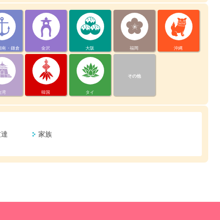
湘南・鎌倉
金沢
大阪
福岡
沖縄
その他
台湾
韓国
タイ
友達
家族