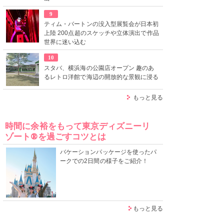
9
ティム・バートンの没入型展覧会が日本初
上陸 200点超のスケッチや立体演出で作品
世界に迷い込む
10
スタバ、横浜海の公園店オープン 趣のあ
るレトロ洋館で海辺の開放的な景観に浸る
もっと見る
時間に余裕をもって東京ディズニーリ
ゾート®を過ごすコツとは
バケーションパッケージを使ったパ
ークでの2日間の様子をご紹介！
もっと見る