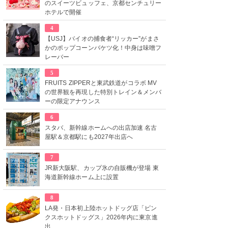
のスイーツビュッフェ、京都センチュリー
ホテルで開催
4
【USJ】バイオの捕食者“リッカー”がまさ
かのポップコーンバケツ化！中身は味噌フ
レーバー
5
FRUITS ZIPPERと東武鉄道がコラボ MV
の世界観を再現した特別トレイン＆メンバ
ーの限定アナウンス
6
スタバ、新幹線ホームへの出店加速 名古
屋駅＆京都駅にも2027年出店へ
7
JR新大阪駅、カップ氷の自販機が登場 東
海道新幹線ホーム上に設置
8
LA発・日本初上陸ホットドッグ店「ピン
クスホットドッグス」2026年内に東京進
出