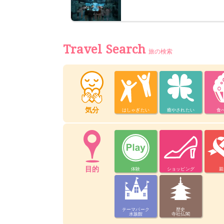
Travel Search
旅の検索
気分
はしゃぎたい
癒やされたい
食
目的
体験
ショッピング
親
テーマパーク
歴史
水族館
寺社仏閣