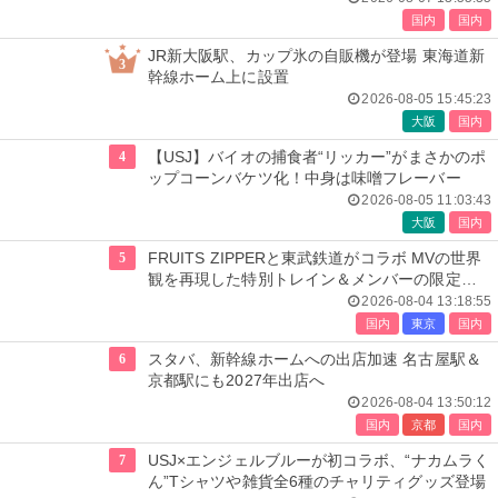
国内
国内
JR新大阪駅、カップ氷の自販機が登場 東海道新
3
幹線ホーム上に設置
2026-08-05 15:45:23
大阪
国内
4
【USJ】バイオの捕食者“リッカー”がまさかのポ
ップコーンバケツ化！中身は味噌フレーバー
2026-08-05 11:03:43
大阪
国内
5
FRUITS ZIPPERと東武鉄道がコラボ MVの世界
観を再現した特別トレイン＆メンバーの限定ア
ナウンス
2026-08-04 13:18:55
国内
東京
国内
6
スタバ、新幹線ホームへの出店加速 名古屋駅＆
京都駅にも2027年出店へ
2026-08-04 13:50:12
国内
京都
国内
7
USJ×エンジェルブルーが初コラボ、“ナカムラく
ん”Tシャツや雑貨全6種のチャリティグッズ登場