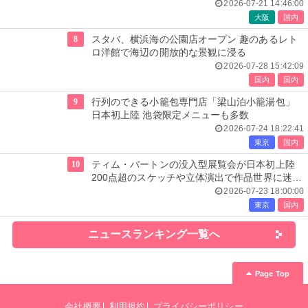
2026-07-21 14:46:00
大阪
国内
8
スタバ、横浜海の公園店オープン 趣のあるレト
ロ洋館で海辺の開放的な景観に浸る
2026-07-28 15:42:09
国内
国内
9
行列のできる小籠包専門店「梁山泊小籠湯包」
日本初上陸 池袋限定メニューも多数
2026-07-24 18:22:41
東京
国内
10
ティム・バートンの没入型展覧会が日本初上陸
200点超のスケッチや立体演出で作品世界に迷い
込む
2026-07-23 18:00:00
東京
国内
ニュースランキング一覧へ
Page Top
会社概要
利用規約
プライバシーポリシー