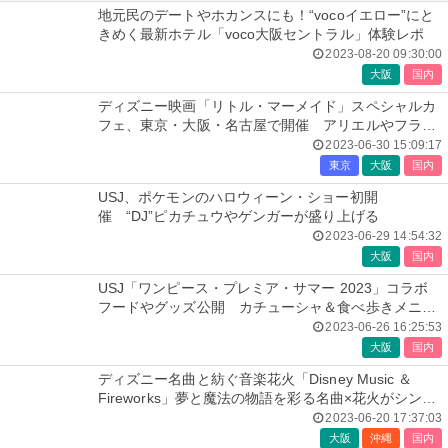
地元民のデートやホカンスにも！“vocoイエロー”にと
きめく最新ホテル「voco大阪セントラル」体験レポ
2023-08-20 09:30:00
大阪
国内
ディズニー映画「リトル・マーメイド」スペシャルカ
フェ、東京・大阪・名古屋で開催 アリエルやフラン
ダーらをイメージ
2023-06-30 15:09:17
東京
大阪
国内
USJ、ポケモンのハロウィーン・ショー初開
催 “DJ”ピカチュウやゲンガーが盛り上げる
2023-06-29 14:54:32
大阪
国内
USJ「ワンピース・プレミア・サマー 2023」コラボ
フードやグッズ公開 カチューシャ＆食べ歩きメニュ
ーも充実
2023-06-26 16:25:53
大阪
国内
ディズニー名曲と紡ぐ音楽花火「Disney Music ＆
Fireworks」夢と魔法の物語を彩る名曲×花火がシンク
ロ
2023-06-20 17:37:03
大阪
沖縄
国内