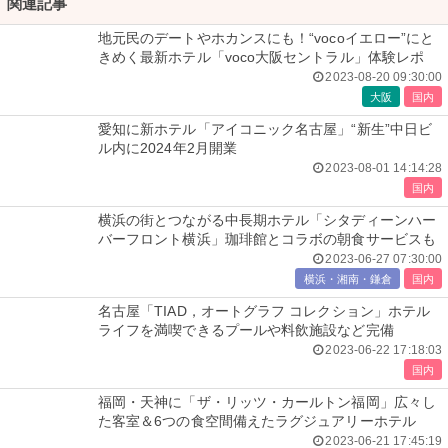
関連記事
地元民のデートやホカンスにも！“vocoイエロー”にと
きめく最新ホテル「voco大阪セントラル」体験レポ
2023-08-20 09:30:00
大阪
国内
愛知に新ホテル「アイコニック名古屋」“新生”中日ビ
ル内に2024年2月開業
2023-08-01 14:14:28
国内
横浜の街とつながる中長期ホテル「シタディーンハー
バーフロント横浜」珈琲館とコラボの朝食サービスも
2023-06-27 07:30:00
横浜・湘南・鎌倉
国内
名古屋「TIAD，オートグラフ コレクション」ホテル
ライフを満喫できるプールや料飲施設など完備
2023-06-22 17:18:03
国内
福岡・天神に「ザ・リッツ・カールトン福岡」広々し
た客室＆6つの食空間備えたラグジュアリーホテル
2023-06-21 17:45:19