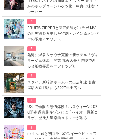
【USJ】バイオの捕食者“リッカー”がまさ
かのポップコーンバケツ化！中身は味噌フ
レーバー
4
FRUITS ZIPPERと東武鉄道がコラボ MV
の世界観を再現した特別トレイン＆メンバ
ーの限定アナウンス
5
熱海に温泉＆サウナ完備の新ホテル「ヴィ
ラージュ熱海」開業 花火大会を満喫でき
る宿泊者専用ルーフトップも
6
スタバ、新幹線ホームへの出店加速 名古
屋駅＆京都駅にも2027年出店へ
7
USJで極限の恐怖体験！ハロウィーン202
6開催 過去最多ゾンビに「バイオ」最新コ
ラボ、歴代人気楽曲メドレーが彩る
8
mofusandと初コラボのスイーツビュッフ