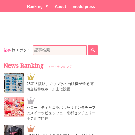
Ranking
About
modelpress
記事
旅スポット
News Ranking
ニュースランキング
1
JR新大阪駅、カップ氷の自販機が登場 東
海道新幹線ホーム上に設置
2
ハローキティとコラボしたリボンモチーフ
のスイーツビュッフェ、京都センチュリー
ホテルで開催
3