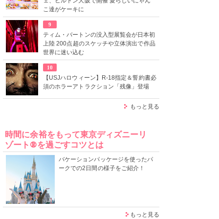
ェ、ヒルトン大阪で開催 愛らしいにゃん
こ達がケーキに
9
ティム・バートンの没入型展覧会が日本初
上陸 200点超のスケッチや立体演出で作品
世界に迷い込む
10
【USJハロウィーン】R-18指定＆誓約書必
須のホラーアトラクション「残像」登場
もっと見る
時間に余裕をもって東京ディズニーリ
ゾート®を過ごすコツとは
バケーションパッケージを使ったパ
ークでの2日間の様子をご紹介！
もっと見る