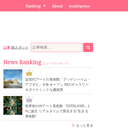
Ranking
About
modelpress
記事
旅スポット
News Ranking
ニュースランキング
1
近現代アートの美術館「グッゲンハイム・
アブダビ」今冬オープン 30のギャラリー
＆ダイナミックな建築美
2
世界初のAIアート美術館「DATALAND」L
Aに誕生 リアルタイムで変化する“生きる
美術館”
もっと見る