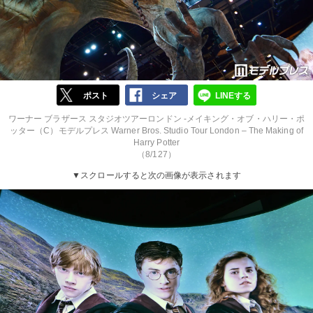
ポスト
シェア
LINEする
ワーナー ブラザース スタジオツアーロンドン -メイキング・オブ・ハリー・ポ
ッター（C）モデルプレス Warner Bros. Studio Tour London – The Making of
Harry Potter
（8/127）
▼スクロールすると次の画像が表示されます