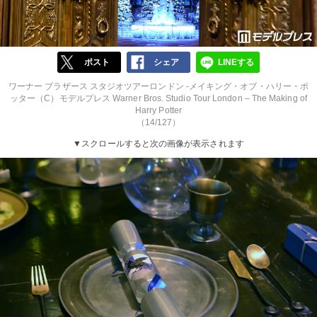
ポスト
シェア
LINEする
ワーナー ブラザース スタジオツアーロンドン -メイキング・オブ・ハリー・ポ
ッター（C）モデルプレス Warner Bros. Studio Tour London – The Making of
Harry Potter
（14/127）
▼スクロールすると次の画像が表示されます