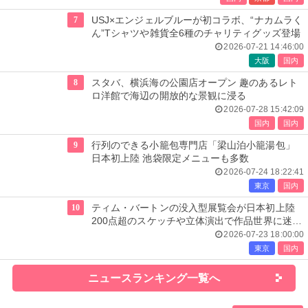
7
USJ×エンジェルブルーが初コラボ、“ナカムラく
ん”Tシャツや雑貨全6種のチャリティグッズ登場
2026-07-21 14:46:00
大阪
国内
8
スタバ、横浜海の公園店オープン 趣のあるレト
ロ洋館で海辺の開放的な景観に浸る
2026-07-28 15:42:09
国内
国内
9
行列のできる小籠包専門店「梁山泊小籠湯包」
日本初上陸 池袋限定メニューも多数
2026-07-24 18:22:41
東京
国内
10
ティム・バートンの没入型展覧会が日本初上陸
200点超のスケッチや立体演出で作品世界に迷い
込む
2026-07-23 18:00:00
東京
国内
ニュースランキング一覧へ