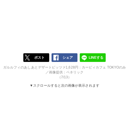
ポスト
シェア
LINEする
ガルルフィのあしあとデザートピッツァ1,628円：カービィカフェ TOKYOのみ
／画像提供：ベネリック
（7/13）
▼スクロールすると次の画像が表示されます