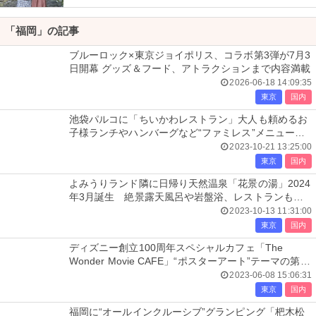
「福岡」の記事
ブルーロック×東京ジョイポリス、コラボ第3弾が7月3
日開幕 グッズ＆フード、アトラクションまで内容満載
2026-06-18 14:09:35
東京
国内
池袋パルコに「ちいかわレストラン」大人も頼めるお
子様ランチやハンバーグなど“ファミレス”メニュー充
実
2023-10-21 13:25:00
東京
国内
よみうりランド隣に日帰り天然温泉「花景の湯」2024
年3月誕生 絶景露天風呂や岩盤浴、レストランも出
店
2023-10-13 11:31:00
東京
国内
ディズニー創立100周年スペシャルカフェ「The
Wonder Movie CAFE」“ポスターアート”テーマの第2
期スタート
2023-06-08 15:06:31
東京
国内
福岡に“オールインクルーシブ”グランピング「杷木松