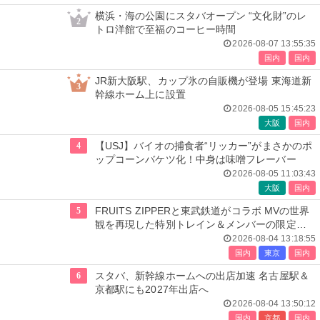
横浜・海の公園にスタバオープン “文化財”のレ
2
トロ洋館で至福のコーヒー時間
2026-08-07 13:55:35
国内
国内
JR新大阪駅、カップ氷の自販機が登場 東海道新
3
幹線ホーム上に設置
2026-08-05 15:45:23
大阪
国内
4
【USJ】バイオの捕食者“リッカー”がまさかのポ
ップコーンバケツ化！中身は味噌フレーバー
2026-08-05 11:03:43
大阪
国内
5
FRUITS ZIPPERと東武鉄道がコラボ MVの世界
観を再現した特別トレイン＆メンバーの限定ア
ナウンス
2026-08-04 13:18:55
国内
東京
国内
6
スタバ、新幹線ホームへの出店加速 名古屋駅＆
京都駅にも2027年出店へ
2026-08-04 13:50:12
国内
京都
国内