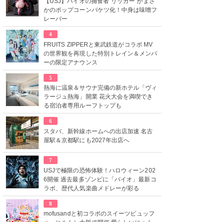
【USJ】バイオの捕食者“リッカー”がまさ
かのポップコーンバケツ化！中身は味噌フ
レーバー
4
FRUITS ZIPPERと東武鉄道がコラボ MV
の世界観を再現した特別トレイン＆メンバ
ーの限定アナウンス
5
熱海に温泉＆サウナ完備の新ホテル「ヴィ
ラージュ熱海」開業 花火大会を満喫でき
る宿泊者専用ルーフトップも
6
スタバ、新幹線ホームへの出店加速 名古
屋駅＆京都駅にも2027年出店へ
7
USJで極限の恐怖体験！ハロウィーン202
6開催 過去最多ゾンビに「バイオ」最新コ
ラボ、歴代人気楽曲メドレーが彩る
8
mofusandと初コラボのスイーツビュッフ