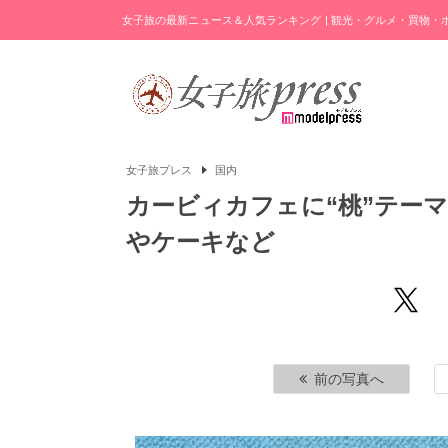
女子旅の最新ニュース＆人気ランキング | 観光・グルメ・買物
女子旅プレス
国内
カービィカフェに“桃”テー
やケーキなど
前の写真へ