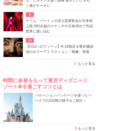
ェ、ヒルトン大阪で開催 愛らしいにゃん
こ達がケーキに
9
ティム・バートンの没入型展覧会が日本初
上陸 200点超のスケッチや立体演出で作品
世界に迷い込む
10
【USJハロウィーン】R-18指定＆誓約書必
須のホラーアトラクション「残像」登場
もっと見る
時間に余裕をもって東京ディズニーリ
ゾート®を過ごすコツとは
バケーションパッケージを使ったパ
ークでの2日間の様子をご紹介！
もっと見る