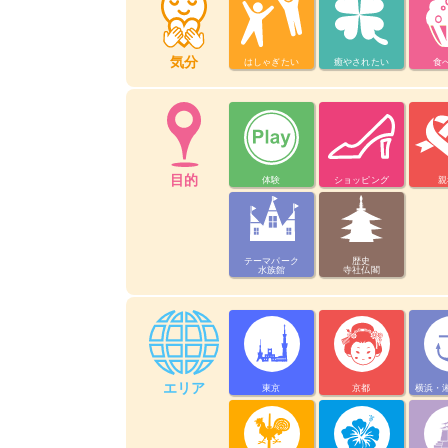
気分
はしゃぎたい
癒やされたい
食
目的
体験
ショッピング
親
テーマパーク
歴史
水族館
寺社仏閣
エリア
東京
京都
横浜・