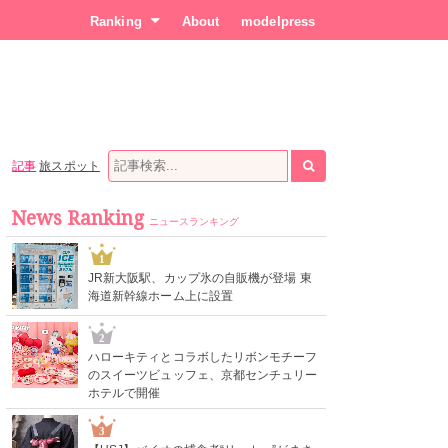
Ranking
About
modelpress
記事
旅スポット
News Ranking
ニュースランキング
1
JR新大阪駅、カップ氷の自販機が登場 東
海道新幹線ホーム上に設置
2
ハローキティとコラボしたリボンモチーフ
のスイーツビュッフェ、京都センチュリー
ホテルで開催
3