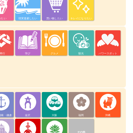
べたい
現実逃避したい
買い物したい
キレイになりたい
孝行
学び
グルメ
観光
パワースポット
湘南・鎌倉
金沢
大阪
福岡
沖縄
その他