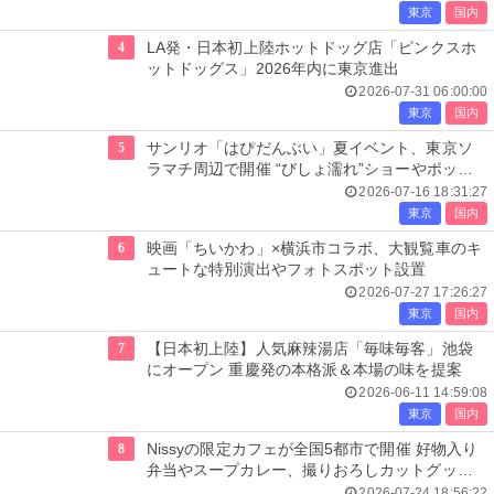
東京
国内
4
LA発・日本初上陸ホットドッグ店「ピンクスホ
ットドッグス」2026年内に東京進出
2026-07-31 06:00:00
東京
国内
5
サンリオ「はぴだんぶい」夏イベント、東京ソ
ラマチ周辺で開催 “びしょ濡れ”ショーやポップ
アップ店も
2026-07-16 18:31:27
東京
国内
6
映画「ちいかわ」×横浜市コラボ、大観覧車のキ
ュートな特別演出やフォトスポット設置
2026-07-27 17:26:27
東京
国内
7
【日本初上陸】人気麻辣湯店「毎味毎客」池袋
にオープン 重慶発の本格派＆本場の味を提案
2026-06-11 14:59:08
東京
国内
8
Nissyの限定カフェが全国5都市で開催 好物入り
弁当やスープカレー、撮りおろしカットグッズ
も
2026-07-24 18:56:22