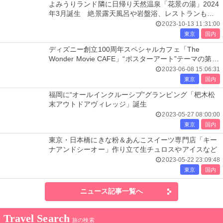
よみうりランド隣に日帰り天然温泉「花景の湯」2024
年3月誕生 絶景露天風呂や岩盤浴、レストランも出
店
2023-10-13 11:31:00
東京
国内
ディズニー創立100周年スペシャルカフェ「The
Wonder Movie CAFE」“ポスターアート”テーマの第2
期スタート
2023-06-08 15:06:31
東京
国内
福岡に“オールインクルーシブ”グランピング「杷木松
末アウトドアヴィレッジ」誕生
2023-05-27 08:00:00
東京
国内
東京・日本橋にきな粉＆あんこスイーツ専門店「キー
ナアンドシーオー」作り立て生チュロスやアイスなど
2023-05-22 23:09:48
東京
国内
ニュース記事一覧へ
Travel Search
旅の検索