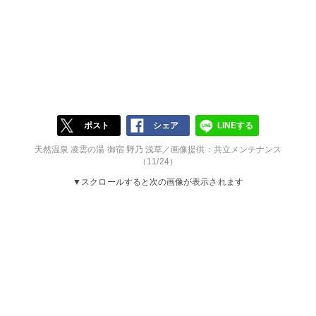
ポスト
シェア
LINEする
天然温泉 凌雲の湯 御宿 野乃 浅草／画像提供：共立メンテナンス
（11/24）
▼スクロールすると次の画像が表示されます