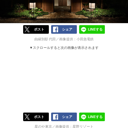
ポスト
シェア
LINEする
由縁別邸 代田／画像提供：小田急電鉄
▼スクロールすると次の画像が表示されます
ポスト
シェア
LINEする
星のや東京／画像提供：星野リゾート