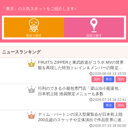
「東京」の人気スポットをご紹介します♪
気分で探す
目的で探す
ニュースランキング
FRUITS ZIPPERと東武鉄道がコラボ MVの世界
1
観を再現した特別トレイン＆メンバーの限定ア
ナウンス
2026-08-04 13:18:55
国内
東京
国内
行列のできる小籠包専門店「梁山泊小籠湯包」
2
日本初上陸 池袋限定メニューも多数
2026-07-24 18:22:41
東京
国内
ティム・バートンの没入型展覧会が日本初上陸
3
200点超のスケッチや立体演出で作品世界に迷い
込む
2026-07-23 18:00:00