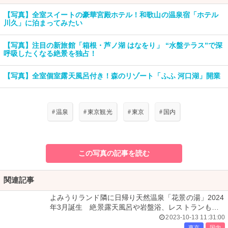
【写真】全室スイートの豪華宮殿ホテル！和歌山の温泉宿「ホテル
川久」に泊まってみたい
【写真】注目の新旅館「箱根・芦ノ湖 はなをり」 “水盤テラス”で深
呼吸したくなる絶景を独占！
【写真】全室個室露天風呂付き！森のリゾート「ふふ 河口湖」開業
#
温泉
#
東京観光
#
東京
#
国内
この写真の記事を読む
関連記事
よみうりランド隣に日帰り天然温泉「花景の湯」2024
年3月誕生 絶景露天風呂や岩盤浴、レストランも出
店
2023-10-13 11:31:00
東京
国内