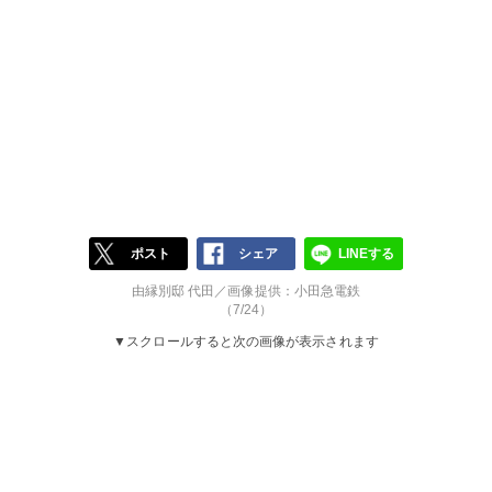
ポスト
シェア
LINEする
由縁別邸 代田／画像提供：小田急電鉄
（7/24）
▼スクロールすると次の画像が表示されます