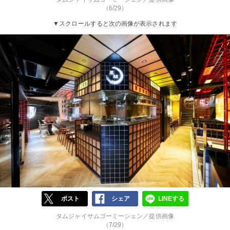
（6/29）
▼スクロールすると次の画像が表示されます
ポスト
シェア
LINEする
タムジャイサムゴーミーシェン／提供画像
（7/29）