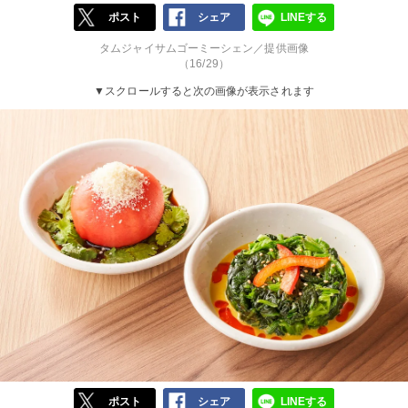
ポスト
シェア
LINEする
タムジャイサムゴーミーシェン／提供画像
（16/29）
▼スクロールすると次の画像が表示されます
ポスト
シェア
LINEする