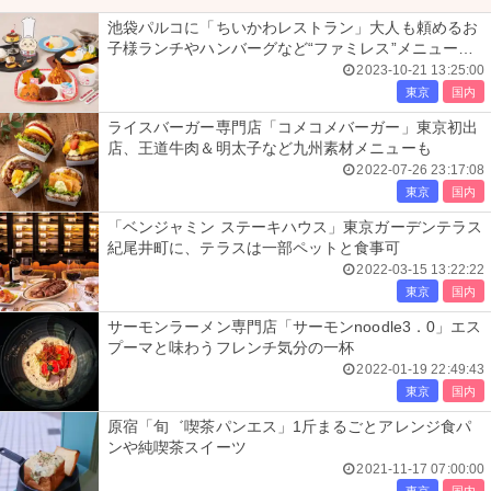
池袋パルコに「ちいかわレストラン」大人も頼めるお
子様ランチやハンバーグなど“ファミレス”メニュー充
実
2023-10-21 13:25:00
東京
国内
ライスバーガー専門店「コメコメバーガー」東京初出
店、王道牛肉＆明太子など九州素材メニューも
2022-07-26 23:17:08
東京
国内
「ベンジャミン ステーキハウス」東京ガーデンテラス
紀尾井町に、テラスは一部ペットと食事可
2022-03-15 13:22:22
東京
国内
サーモンラーメン専門店「サーモンnoodle3．0」エス
プーマと味わうフレンチ気分の一杯
2022-01-19 22:49:43
東京
国内
原宿「旬゛喫茶パンエス」1斤まるごとアレンジ食パ
ンや純喫茶スイーツ
2021-11-17 07:00:00
東京
国内