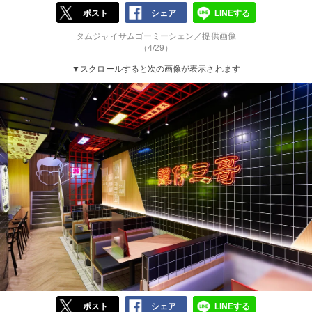
ポスト
シェア
LINEする
タムジャイサムゴーミーシェン／提供画像
（4/29）
▼スクロールすると次の画像が表示されます
ポスト
シェア
LINEする