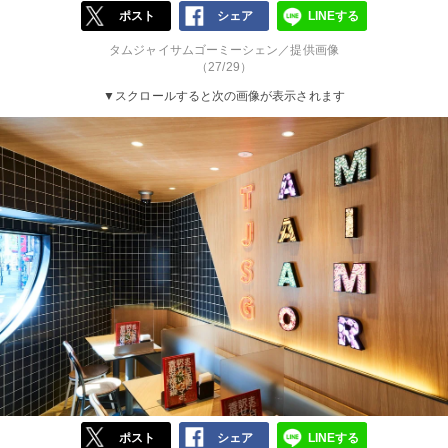
ポスト
シェア
LINEする
タムジャイサムゴーミーシェン／提供画像
（27/29）
▼スクロールすると次の画像が表示されます
ポスト
シェア
LINEする