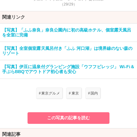
（29/29）
関連リンク
【写真】「ふふ奈良」奈良公園内に初の高級ホテル、個室露天風呂
を全室に完備
【写真】全室個室露天風呂付き「ふふ 河口湖」は境界線のない森の
リゾート
【写真】伊豆に温泉付グランピング施設「ウフフビレッジ」 Wi-Fi＆
手ぶらBBQでアウトドア初心者も安心
#
東京グルメ
#
東京
#
国内
この写真の記事を読む
関連記事