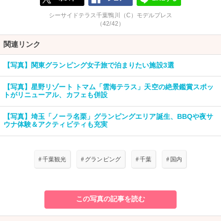
シーサイドテラス千葉鴨川（C）モデルプレス
（42/42）
関連リンク
【写真】関東グランピング女子旅で泊まりたい施設3選
【写真】星野リゾート トマム「雲海テラス」天空の絶景鑑賞スポッ
トがリニューアル、カフェも併設
【写真】埼玉「ノーラ名栗」グランピングエリア誕生、BBQや夜サ
ウナ体験＆アクティビティも充実
#
千葉観光
#
グランピング
#
千葉
#
国内
この写真の記事を読む