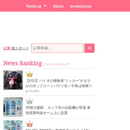
Ranking
About
modelpress
記事
旅スポット
News Ranking
ニュースランキング
1
【USJ】バイオの捕食者“リッカー”がまさ
かのポップコーンバケツ化！中身は味噌フ
レーバー
2
JR新大阪駅、カップ氷の自販機が登場 東
海道新幹線ホーム上に設置
3