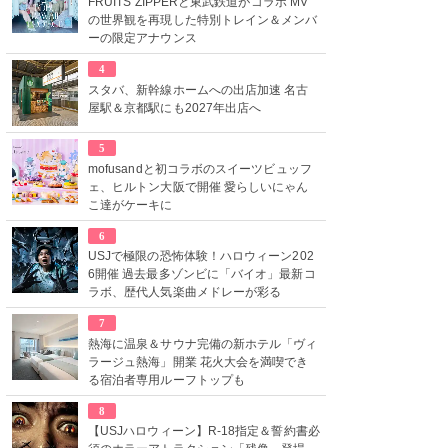
FRUITS ZIPPERと東武鉄道がコラボ MV
の世界観を再現した特別トレイン＆メンバ
ーの限定アナウンス
4
スタバ、新幹線ホームへの出店加速 名古
屋駅＆京都駅にも2027年出店へ
5
mofusandと初コラボのスイーツビュッフ
ェ、ヒルトン大阪で開催 愛らしいにゃん
こ達がケーキに
6
USJで極限の恐怖体験！ハロウィーン202
6開催 過去最多ゾンビに「バイオ」最新コ
ラボ、歴代人気楽曲メドレーが彩る
7
熱海に温泉＆サウナ完備の新ホテル「ヴィ
ラージュ熱海」開業 花火大会を満喫でき
る宿泊者専用ルーフトップも
8
【USJハロウィーン】R-18指定＆誓約書必