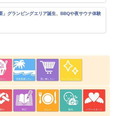
栗」グランピングエリア誕生、BBQや夜サウナ体験
べたい
現実逃避したい
買い物したい
キレイになりたい
孝行
学び
グルメ
観光
パワースポット