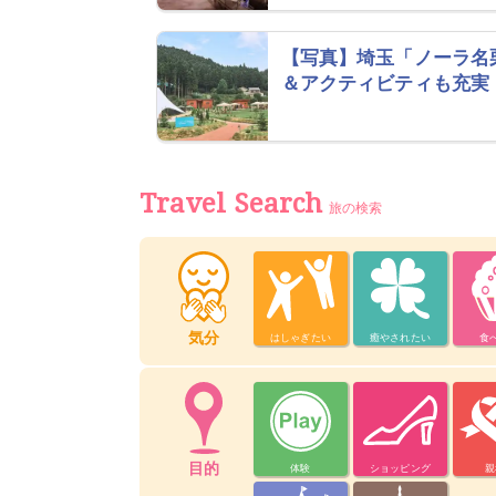
【写真】埼玉「ノーラ名
＆アクティビティも充実
Travel Search
旅の検索
気分
はしゃぎたい
癒やされたい
食
目的
体験
ショッピング
親