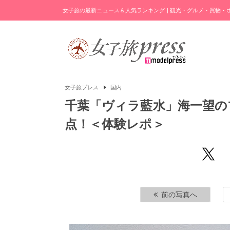
女子旅の最新ニュース＆人気ランキング | 観光・グルメ・買物
女子旅プレス
国内
千葉「ヴィラ藍水」海一望の
点！＜体験レポ＞
前の写真へ