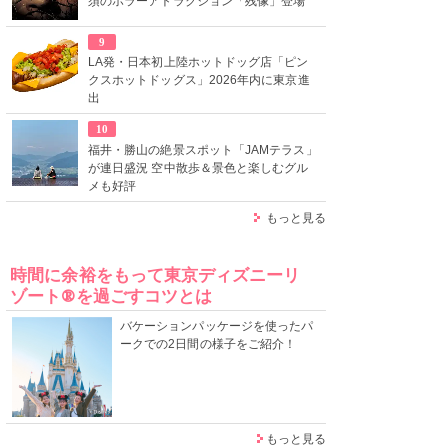
須のホラーアトラクション「残像」登場
9
LA発・日本初上陸ホットドッグ店「ピン
クスホットドッグス」2026年内に東京進
出
10
福井・勝山の絶景スポット「JAMテラス」
が連日盛況 空中散歩＆景色と楽しむグル
メも好評
もっと見る
時間に余裕をもって東京ディズニーリ
ゾート®を過ごすコツとは
バケーションパッケージを使ったパ
ークでの2日間の様子をご紹介！
もっと見る