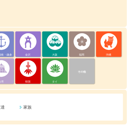
湘南・鎌倉
金沢
大阪
福岡
沖縄
その他
台湾
韓国
タイ
友達
家族