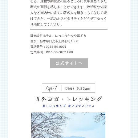
ると、建物や調度品の至るところに長年重ねてきた
歴史の面影を感じることができます。政治家や知識
人など国内外の多くの著名人を招き、もてなして続
けてきた、一流のホスピタリティをどうぞごゆっく
り堪能してください。
日光金谷ホテル にっこうかなやほてる
住所：栃木県日光市上鉢石町1300
電話番号：0288-54-0001
営業時間：IN15:00/OUT11:00