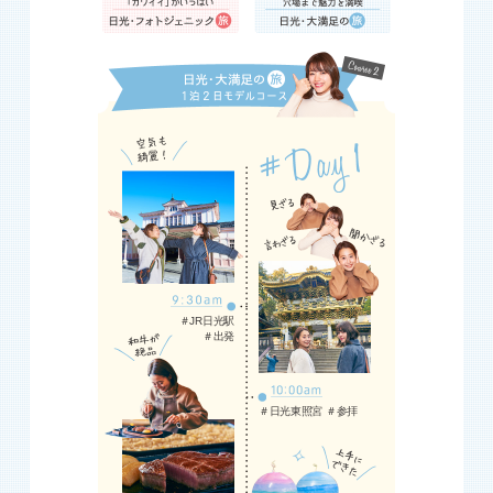
＃JR日光駅
＃出発
＃日光東照宮 ＃参拝