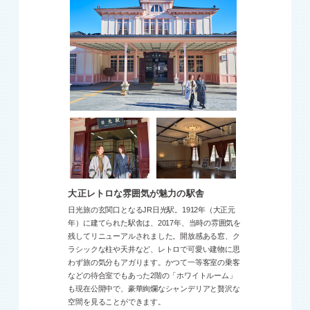
大正レトロな雰囲気が魅力の駅舎
日光旅の玄関口となるJR日光駅。1912年（大正元
年）に建てられた駅舎は、2017年、当時の雰囲気を
残してリニューアルされました。開放感ある窓、ク
ラシックな柱や天井など、レトロで可愛い建物に思
わず旅の気分もアガります。かつて一等客室の乗客
などの待合室でもあった2階の「ホワイトルーム」
も現在公開中で、豪華絢爛なシャンデリアと贅沢な
空間を見ることができます。