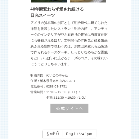
40年間変わらず愛され続ける
日光スイーツ
アメリカ貿易商の別荘として明治時代に建てられた
洋館を改装したレストラン「明治の館」。アンティ
ークのインテリアが並ぶ石造りの建物は有形文化財
にも登録されるほど。文明開化の雰囲気が残る気品
あふれる空間で味わうのは、創業以来変わらぬ製法
で作られるチーズケーキ。しっとりなめらかな舌触
りと口いっぱいに広がるチーズのコク。その味わい
にうっとりしちゃいます。
明治の館 めいじのやかた
住所：栃木県日光市山内2339-1
電話番号：0288-53-3751
営業時間：11:00～19:30（L.O.）/
冬期は11:30～19:30（L.O.）