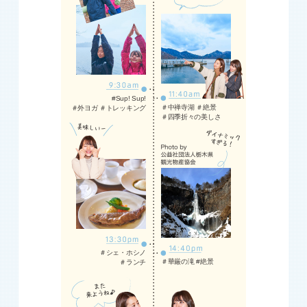
#Sup! Sup!
＃中禅寺湖 ＃絶景
＃外ヨガ ＃トレッキング
＃四季折々の美しさ
＃シェ・ホシノ
＃華厳の滝 #絶景
＃ランチ