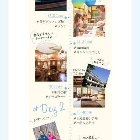
＃日光グルマンズ和牛
＃ランチ
＃oneplayit
＃キャンドルづくり
＃明治の館
＃チーズケーキ
＃日光金谷ホテル
＃ホテルステイ