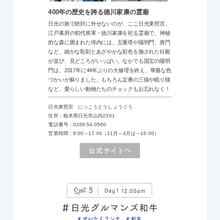
400年の歴史を誇る徳川家康の霊廟
日光の旅で絶対に外せないのが、ここ日光東照宮。
江戸幕府の初代将軍・徳川家康を祀る霊廟で、神秘
的な森に囲まれた境内には、五重塔や陽明門、唐門
など、細かな彫刻とあざやかな彩色を施された社殿
が並び、見どころがいっぱい。なかでも国宝の陽明
門は、2017年に44年ぶりの大修理を終え、華麗な色
づかいが蘇りました。もちろん定番の三猿や眠り猫
など、愛らしい動物たちのチェックもお忘れなく！
日光東照宮 にっこうとうしょうぐう
住所：栃木県日光市山内2301
電話番号：0288-54-0560
営業時間：8:00～17:00（11月～3月は～16:00）