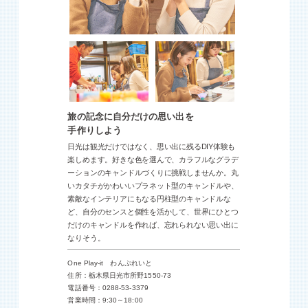
旅の記念に自分だけの思い出を
手作りしよう
日光は観光だけではなく、思い出に残るDIY体験も
楽しめます。好きな色を選んで、カラフルなグラデ
ーションのキャンドルづくりに挑戦しませんか。丸
いカタチがかわいいプラネット型のキャンドルや、
素敵なインテリアにもなる円柱型のキャンドルな
ど、自分のセンスと個性を活かして、世界にひとつ
だけのキャンドルを作れば、忘れられない思い出に
なりそう。
One Play-it わんぷれいと
住所：栃木県日光市所野1550-73
電話番号：0288-53-3379
営業時間：9:30～18:00