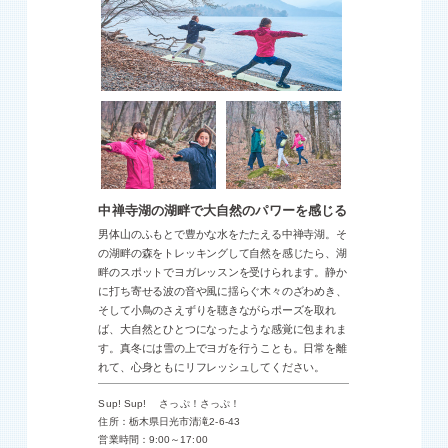
中禅寺湖の湖畔で大自然のパワーを感じる
男体山のふもとで豊かな水をたたえる中禅寺湖。そ
の湖畔の森をトレッキングして自然を感じたら、湖
畔のスポットでヨガレッスンを受けられます。静か
に打ち寄せる波の音や風に揺らぐ木々のざわめき、
そして小鳥のさえずりを聴きながらポーズを取れ
ば、大自然とひとつになったような感覚に包まれま
す。真冬には雪の上でヨガを行うことも。日常を離
れて、心身ともにリフレッシュしてください。
Sup! Sup! さっぷ！さっぷ！
住所：栃木県日光市清滝2-6-43
営業時間：9:00～17:00