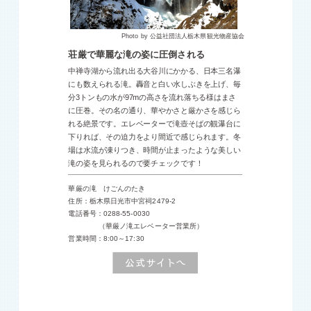
Photo by 公益社団法人栃木県観光物産協会
荘厳で華麗な滝の姿に圧倒される
中禅寺湖から流れ出る大谷川にかかる、日本三名瀑
にも数えられる滝。轟音と白い水しぶきを上げ、毎
分3トンもの水が97mの高さを流れ落ちる様はまさ
に圧巻。その名の通り、華やかさと厳かさを感じら
れる絶景です。エレベーターで滝壺そばの観瀑台に
下りれば、その迫力をより間近で感じられます。冬
場は水流が凍りつき、時間が止まったような美しい
滝の姿を見られるので要チェックです！
華厳の滝 けごんのたき
住所：栃木県日光市中宮祠2479-2
電話番号：0288-55-0030
（華厳ノ滝エレベーター営業所）
営業時間：8:00～17:30