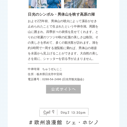
日光のシンボル・男体山を映す高原の湖
およそ2万年前、男体山の噴火によって溪谷がせき
止められたことで生まれたという中禅寺湖。周囲を
山に囲まれ、四季折々の表情を見せてくれます。と
りわけ初夏のツツジや秋の紅葉の美しさは格別。そ
の美しさを求めて、多くの観光客が訪れます。湖を
約1時間で一周する遊覧船に乗れば、男体山の雄姿
を水面から見上げることができます。大自然の美し
さを前に、シャッターを切る手が止まりません。
中禅寺湖 ちゅうぜんじこ
住所：栃木県日光市中宮祠
電話番号：0288-54-2496 (日光市観光協会)