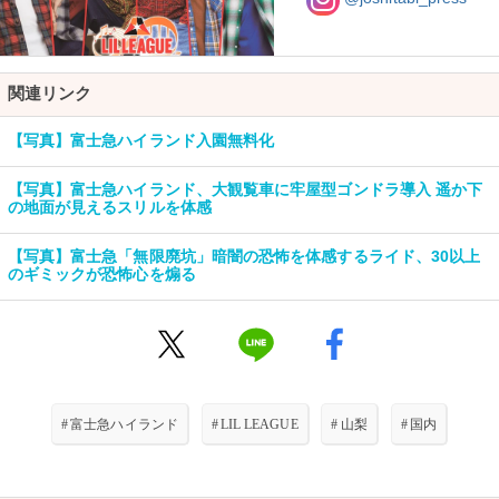
関連リンク
【写真】富士急ハイランド入園無料化
【写真】富士急ハイランド、大観覧車に牢屋型ゴンドラ導入 遥か下
の地面が見えるスリルを体感
【写真】富士急「無限廃坑」暗闇の恐怖を体感するライド、30以上
のギミックが恐怖心を煽る
#
富士急ハイランド
#
LIL LEAGUE
#
山梨
#
国内