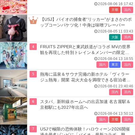
開催
2026-08-06 16:17:42
京都
国内
【USJ】バイオの捕食者“リッカー”がまさかのポ
3
ップコーンバケツ化！中身は味噌フレーバー
2026-08-05 11:03:43
大阪
国内
4
FRUITS ZIPPERと東武鉄道がコラボ MVの世界
観を再現した特別トレイン＆メンバーの限定ア
ナウンス
2026-08-04 13:18:55
国内
東京
国内
5
熱海に温泉＆サウナ完備の新ホテル「ヴィラー
ジュ熱海」開業 花火大会を満喫できる宿泊者専
用ルーフトップも
2026-08-01 23:40:46
国内
国内
6
スタバ、新幹線ホームへの出店加速 名古屋駅＆
京都駅にも2027年出店へ
2026-08-04 13:50:12
国内
京都
国内
7
USJで極限の恐怖体験！ハロウィーン2026開催
過去最多ゾンビに「バイオ」最新コラボ、歴代