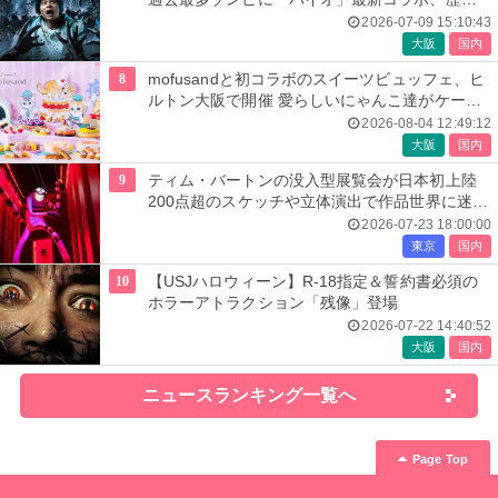
人気楽曲メドレーが彩る
2026-07-09 15:10:43
大阪
国内
8
mofusandと初コラボのスイーツビュッフェ、ヒ
ルトン大阪で開催 愛らしいにゃんこ達がケーキ
に
2026-08-04 12:49:12
大阪
国内
9
ティム・バートンの没入型展覧会が日本初上陸
200点超のスケッチや立体演出で作品世界に迷い
込む
2026-07-23 18:00:00
東京
国内
10
【USJハロウィーン】R-18指定＆誓約書必須の
ホラーアトラクション「残像」登場
2026-07-22 14:40:52
大阪
国内
ニュースランキング一覧へ
Page Top