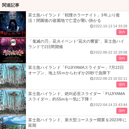
関連記事
富士急ハイランド「戦慄ホラーナイト」3年ぶり復
活！閉園後の遊園地で亡霊が襲い掛かる
2022-10-13 14:33:28
国内
「鬼滅の刃」花火イベント“花火の響宴”、富士急ハイ
ランドで2日間開催
2022-08-22 10:20:08
国内
富士急ハイランド「FUJIYAMAスライダー」7月22日
オープン、地上55ｍからわずか20秒で急降下
2022-06-23 16:02:11
国内
富士急ハイランド、絶叫必至スライダー「FUJIYAMA
スライダー」約55mを一気に下降！
2022-04-14 23:43:44
国内
富士急ハイランド、新大型コースター開業を2023年に
延期