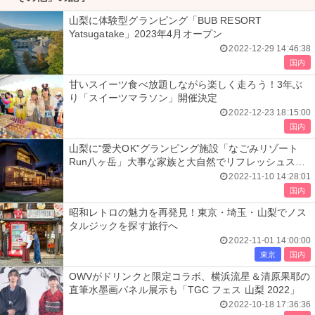
山梨に体験型グランピング「BUB RESORT
Yatsugatake」2023年4月オープン
2022-12-29 14:46:38
国内
甘いスイーツ食べ放題しながら楽しく走ろう！3年ぶ
り「スイーツマラソン」開催決定
2022-12-23 18:15:00
国内
山梨に“愛犬OK”グランピング施設「なごみリゾート
Run八ヶ岳」大事な家族と大自然でリフレッシュステ
イ
2022-11-10 14:28:01
国内
昭和レトロの魅力を再発見！東京・埼玉・山梨でノス
タルジックを探す旅行へ
2022-11-01 14:00:00
東京
国内
OWVがドリンクと限定コラボ、横浜流星＆清原果耶の
直筆水墨画パネル展示も「TGC フェス 山梨 2022」
2022-10-18 17:36:36