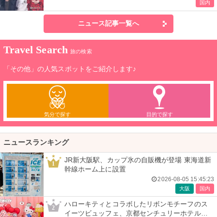
国内
ニュース記事一覧へ
Travel Search
旅の検索
「その他」の人気スポットをご紹介します♪
気分で探す
目的で探す
ニュースランキング
JR新大阪駅、カップ氷の自販機が登場 東海道新
1
幹線ホーム上に設置
2026-08-05 15:45:23
大阪
国内
ハローキティとコラボしたリボンモチーフのス
2
イーツビュッフェ、京都センチュリーホテルで