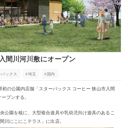
入間川河川敷にオープン
ーバックス
#
埼玉
#
国内
県初の公園内店舗「スターバックス コーヒー 狭山市入間
オープンする。
央公園を核に、大型複合遊具や乳幼児向け遊具のあるこ
間川にこにこテラス」に出店。