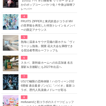
【USJ】バイオの捕食者“リッカー”がまさ
かのポップコーンバケツ化！中身は味噌フ
レーバー
4
FRUITS ZIPPERと東武鉄道がコラボ MV
の世界観を再現した特別トレイン＆メンバ
ーの限定アナウンス
5
熱海に温泉＆サウナ完備の新ホテル「ヴィ
ラージュ熱海」開業 花火大会を満喫でき
る宿泊者専用ルーフトップも
6
スタバ、新幹線ホームへの出店加速 名古
屋駅＆京都駅にも2027年出店へ
7
USJで極限の恐怖体験！ハロウィーン202
6開催 過去最多ゾンビに「バイオ」最新コ
ラボ、歴代人気楽曲メドレーが彩る
8
mofusandと初コラボのスイーツビュッフ