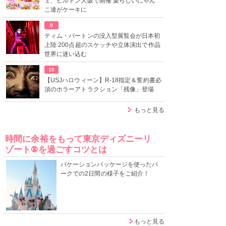
ェ、ヒルトン大阪で開催 愛らしいにゃん
こ達がケーキに
9
ティム・バートンの没入型展覧会が日本初
上陸 200点超のスケッチや立体演出で作品
世界に迷い込む
10
【USJハロウィーン】R-18指定＆誓約書必
須のホラーアトラクション「残像」登場
もっと見る
時間に余裕をもって東京ディズニーリ
ゾート®を過ごすコツとは
バケーションパッケージを使ったパ
ークでの2日間の様子をご紹介！
もっと見る