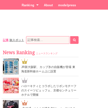
Ranking
About
modelpress
記事
旅スポット
News Ranking
ニュースランキング
1
JR新大阪駅、カップ氷の自販機が登場 東
海道新幹線ホーム上に設置
2
ハローキティとコラボしたリボンモチーフ
のスイーツビュッフェ、京都センチュリー
ホテルで開催
3