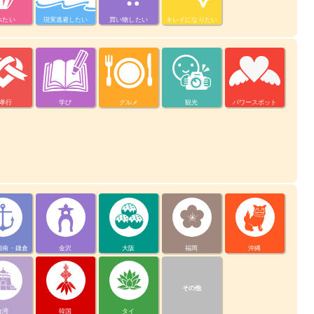
べたい
現実逃避したい
買い物したい
キレイになりたい
孝行
学び
グルメ
観光
パワースポット
湘南・鎌倉
金沢
大阪
福岡
沖縄
その他
台湾
韓国
タイ