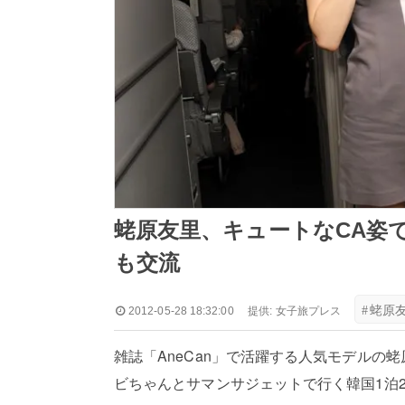
蛯原友里、キュートなCA姿で
も交流
#
蛯原
2012-05-28 18:32:00
提供:
女子旅プレス
雑誌「AneCan」で活躍する人気モデルの蛯原友里
ビちゃんとサマンサジェットで行く韓国1泊