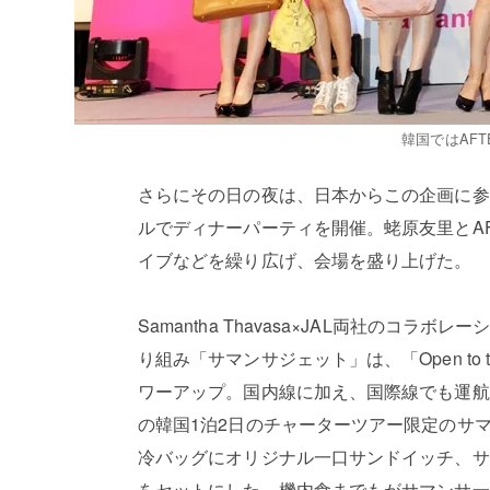
韓国ではAFT
さらにその日の夜は、日本からこの企画に参加
ルでディナーパーティを開催。蛯原友里とAF
イブなどを繰り広げ、会場を盛り上げた。
Samantha Thavasa×JAL両社のコ
り組み「サマンサジェット」は、「Open to t
ワーアップ。国内線に加え、国際線でも運航
の韓国1泊2日のチャーターツアー限定のサ
冷バッグにオリジナル一口サンドイッチ、サ
をセットにした、機内食までもがサマンサ一