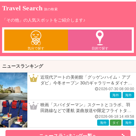
Travel Search
旅の検索
「その他」の人気スポットをご紹介します♪
気分で探す
目的で探す
ニュースランキング
近現代アートの美術館「グッゲンハイム・アブ
1
ダビ」今冬オープン 30のギャラリー＆ダイナミ
ックな建築美
2026-07-30 08:00:00
海外
海外
映画「スパイダーマン」スクートとコラボ、羽
2
田路線などで運航 楽曲放送や限定フライトタグ
などの特典も
2026-06-18 14:49:58
海外
タイ
海外
ニュースランキング一覧へ