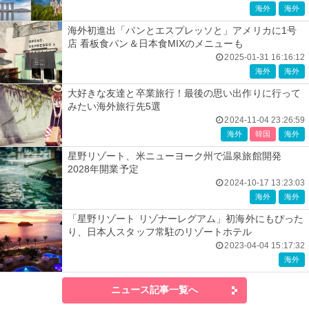
海外
海外
海外初進出「パンとエスプレッソと」アメリカに1号
店 看板食パン＆日本食MIXのメニューも
2025-01-31 16:16:12
海外
海外
大好きな友達と卒業旅行！最後の思い出作りに行って
みたい海外旅行先5選
2024-11-04 23:26:59
海外
韓国
海外
星野リゾート、米ニューヨーク州で温泉旅館開発
2028年開業予定
2024-10-17 13:23:03
海外
海外
「星野リゾート リゾナーレグアム」初海外にもぴった
り、日本人スタッフ常駐のリゾートホテル
2023-04-04 15:17:32
海外
ニュース記事一覧へ