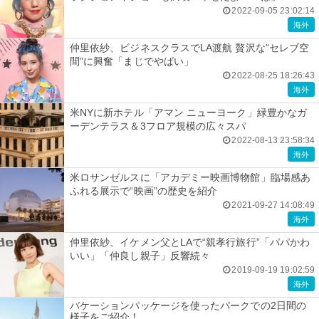
2022-09-05 23:02:14
海外
仲里依紗、ビジネスクラスでLA渡航 贅沢な“セレブ空
間”に興奮「まじでやばい」
2022-08-25 18:26:43
海外
米NYに新ホテル「アマン ニューヨーク」緑豊かなガ
ーデンテラス＆3フロア規模の広々スパ
2022-08-13 23:58:34
海外
米ロサンゼルスに「アカデミー映画博物館」臨場感あ
ふれる展示で“映画”の歴史を紹介
2021-09-27 14:08:49
海外
仲里依紗、イケメン父とLAで“親孝行旅行”「パパかわ
いい」「仲良し親子」反響続々
2019-09-19 19:02:59
海外
バケーションパッケージを使ったパークでの2日間の
様子をご紹介！