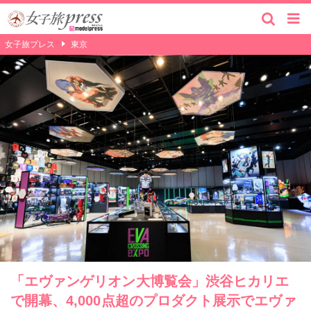
女子旅プレス
東京
「エヴァンゲリオン大博覧会」渋谷ヒカリエ
で開幕、4,000点超のプロダクト展示でエヴァ