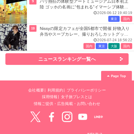
9
パリ熱狂の体験型アートミュージアム日本初上
陸 ゴッホの名画に“包まれる”イマーシブ体験＜
レーヴ・デ・リュミエール＞
2026-06-12 19:40:19
東京
国内
10
Nissyの限定カフェが全国5都市で開催 好物入り
弁当やスープカレー、撮りおろしカットグッズ
も
2026-07-24 18:56:22
国内
東京
大阪
国内
ニュースランキング一覧へ
Page Top
会社概要
利用規約
プライバシーポリシー
採用情報
女子旅プレスとは
情報ご提供・広告掲載・お問い合わせ
Twitter
Facebook
instagram
YouTube
LINE@