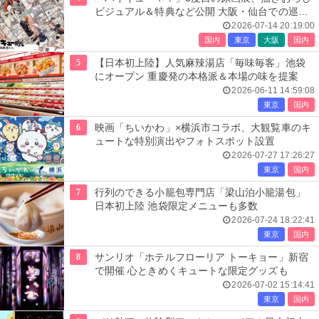
ビジュアル＆特典など公開 大阪・仙台での巡回
展も決定
2026-07-14 20:19:00
国内
東京
大阪
国内
5
【日本初上陸】人気麻辣湯店「毎味毎客」池袋
にオープン 重慶発の本格派＆本場の味を提案
2026-06-11 14:59:08
東京
国内
6
映画「ちいかわ」×横浜市コラボ、大観覧車のキ
ュートな特別演出やフォトスポット設置
2026-07-27 17:26:27
東京
国内
7
行列のできる小籠包専門店「梁山泊小籠湯包」
日本初上陸 池袋限定メニューも多数
2026-07-24 18:22:41
東京
国内
8
サンリオ「ホテルフローリア トーキョー」新宿
で開催 心ときめくキュートな限定グッズも
2026-07-02 15:14:41
東京
国内