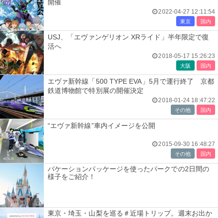
開催
2022-04-27 12:11:54
東京
国内
USJ、「エヴァンゲリオン XRライド」半年限定で復
活へ
2018-05-17 15:26:23
大阪
国内
エヴァ新幹線「500 TYPE EVA」5月で運行終了 京都
鉄道博物館で特別展の開催決定
2018-01-24 18:47:22
その他
国内
“エヴァ新幹線”車内イメージを公開
2015-09-30 16:48:27
その他
国内
バケーションパッケージを使ったパークでの2日間の
様子をご紹介！
東京・埼玉・山梨を巡る＃近場トリップ。週末お出か