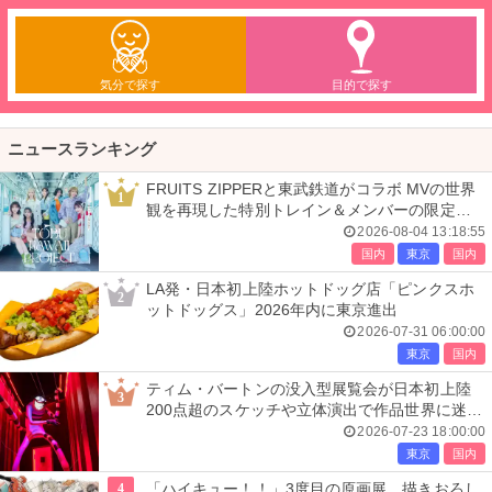
気分で探す
目的で探す
ニュースランキング
FRUITS ZIPPERと東武鉄道がコラボ MVの世界
1
観を再現した特別トレイン＆メンバーの限定ア
ナウンス
2026-08-04 13:18:55
国内
東京
国内
LA発・日本初上陸ホットドッグ店「ピンクスホ
2
ットドッグス」2026年内に東京進出
2026-07-31 06:00:00
東京
国内
ティム・バートンの没入型展覧会が日本初上陸
3
200点超のスケッチや立体演出で作品世界に迷い
込む
2026-07-23 18:00:00
東京
国内
4
「ハイキュー！！」3度目の原画展、描きおろし