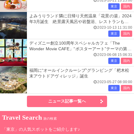
実
2023-10-21 13:25:00
東京
国内
よみうりランド隣に日帰り天然温泉「花景の湯」2024
年3月誕生 絶景露天風呂や岩盤浴、レストランも出
店
2023-10-13 11:31:00
東京
国内
ディズニー創立100周年スペシャルカフェ「The
Wonder Movie CAFE」“ポスターアート”テーマの第2
期スタート
2023-06-08 15:06:31
東京
国内
福岡に“オールインクルーシブ”グランピング「杷木松
末アウトドアヴィレッジ」誕生
2023-05-27 08:00:00
東京
国内
ニュース記事一覧へ
Travel Search
旅の検索
「東京」の人気スポットをご紹介します♪