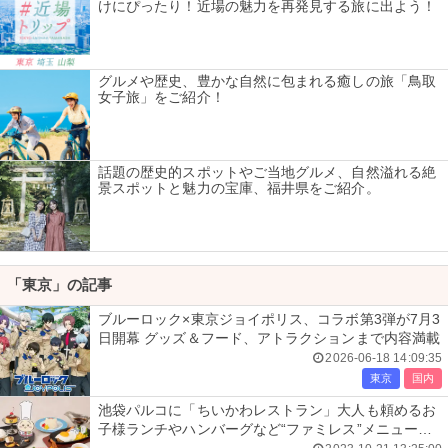
けにぴったり！近場の魅力を再発見する旅に出よう！
グルメや歴史、豊かな自然に包まれる癒しの旅「鳥取
女子旅」をご紹介！
話題の歴史的スポットやご当地グルメ、自然溢れる絶
景スポットと魅力の宝庫、福井県をご紹介。
「東京」の記事
ブルーロック×東京ジョイポリス、コラボ第3弾が7月3
日開幕 グッズ＆フード、アトラクションまで内容満載
2026-06-18 14:09:35
東京
国内
池袋パルコに「ちいかわレストラン」大人も頼めるお
子様ランチやハンバーグなど“ファミレス”メニュー充