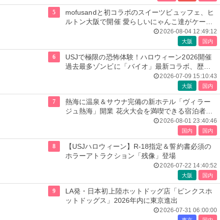
5
mofusandと初コラボのスイーツビュッフェ、ヒ
ルトン大阪で開催 愛らしいにゃんこ達がケーキ
に
2026-08-04 12:49:12
大阪
国内
6
USJで極限の恐怖体験！ハロウィーン2026開催
過去最多ゾンビに「バイオ」最新コラボ、歴代
人気楽曲メドレーが彩る
2026-07-09 15:10:43
大阪
国内
7
熱海に温泉＆サウナ完備の新ホテル「ヴィラー
ジュ熱海」開業 花火大会を満喫できる宿泊者専
用ルーフトップも
2026-08-01 23:40:46
国内
国内
8
【USJハロウィーン】R-18指定＆誓約書必須の
ホラーアトラクション「残像」登場
2026-07-22 14:40:52
大阪
国内
9
LA発・日本初上陸ホットドッグ店「ピンクスホ
ットドッグス」2026年内に東京進出
2026-07-31 06:00:00
東京
国内