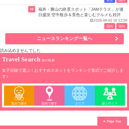
10
福井・勝山の絶景スポット「JAMテラス」が連
日盛況 空中散歩＆景色と楽しむグルメも好評
2026-08-02 16:13:59
国内
国内
ニュースランキング一覧へ
読み込めませんでした
Travel Search
旅の検索
女子目線で選ぶ！おすすめスポットをランキング形式でご紹介しま
す♪
気分で探す
目的で探す
エリア
誰と行く？
Page Top