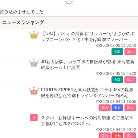
（6/6）
読み込めませんでした
ニュースランキング
【USJ】バイオの捕食者“リッカー”がまさかのポ
1
ップコーンバケツ化！中身は味噌フレーバー
2026-08-05 11:03:43
大阪
国内
JR新大阪駅、カップ氷の自販機が登場 東海道新
2
幹線ホーム上に設置
2026-08-05 15:45:23
大阪
国内
FRUITS ZIPPERと東武鉄道がコラボ MVの世界
3
観を再現した特別トレイン＆メンバーの限定ア
ナウンス
2026-08-04 13:18:55
国内
東京
国内
4
スタバ、新幹線ホームへの出店加速 名古屋駅＆
京都駅にも2027年出店へ
2026-08-04 13:50:12
国内
京都
国内