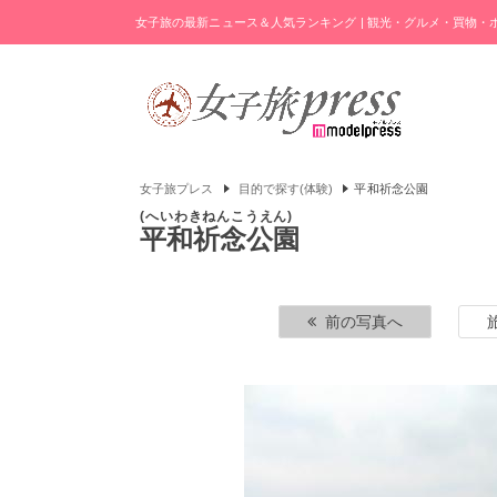
女子旅の最新ニュース＆人気ランキング | 観光・グルメ・買物
女子旅プレス
目的で探す(体験)
平和祈念公園
へいわきねんこうえん
平和祈念公園
前の写真へ